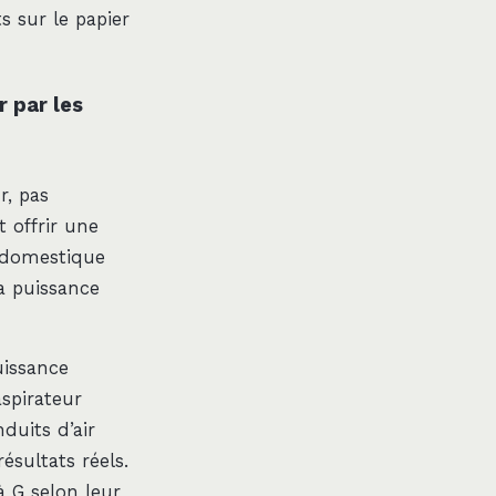
s sur le papier
 par les
r, pas
 offrir une
e domestique
la puissance
uissance
spirateur
duits d’air
sultats réels.
à G selon leur