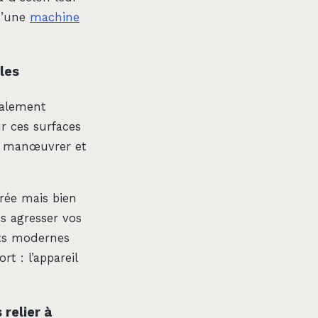
d’une
machine
les
ralement
ur ces surfaces
 à manœuvrer et
rée mais bien
s agresser vos
nts modernes
t : l’appareil
relier à