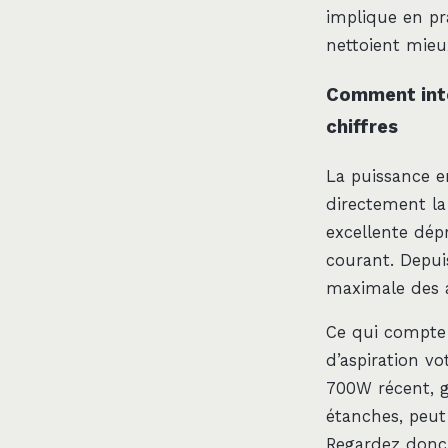
implique en pr
nettoient mie
Comment inte
chiffres
La puissance e
directement la
excellente dép
courant. Depui
maximale des a
Ce qui compte 
d’aspiration v
700W récent, g
étanches, peut
Regardez donc l