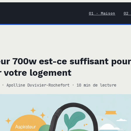
01 · Maison
02 
eur 700w est-ce suffisant pour
r votre logement
·
Apolline Duvivier-Rochefort
·
10 min de lecture