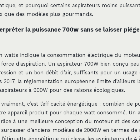
atique, et pourquoi certains aspirateurs moins puissant
ux que des modèles plus gourmands.
rpréter la puissance 700w sans se laisser piéger
n watts indique la consommation électrique du moteu
 force d’aspiration. Un aspirateur 700W bien conçu peut
ression et un bon débit d’air, suffisants pour un usag
s 2017, la réglementation européenne limite d’ailleurs 
spirateurs à 900W pour des raisons écologiques.
vraiment, c’est l’efficacité énergétique : combien de p
otre appareil produit pour chaque watt consommé. Un a
râce à une meilleure conception du moteur et des con
 surpasser d’anciens modèles de 2000W en termes de ré
’étiquette énergétique qui classe les aspirateurs de A 