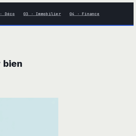
· Déco
03 · Immobilier
04 · Finance
 bien