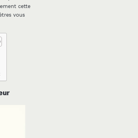
llement cette
ètres vous
x
eur