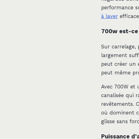
performance su
à laver
efficace
700w est-ce s
Sur carrelage,
largement suffi
peut créer un 
peut même prov
Avec 700W et u
canalisée qui 
revêtements. C
où dominent car
glisse sans fo
Puissance d’a