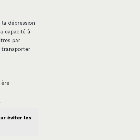
 la dépression
la capacité à
itres par
 transporter
ière
r
ur éviter les