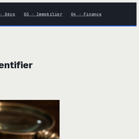
· Déco
03 · Immobilier
04 · Finance
entifier