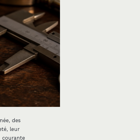
née, des
eté, leur
s courante