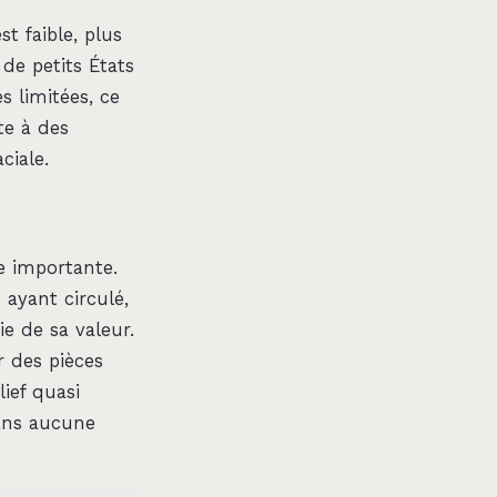
st faible, plus
 de petits États
s limitées, ce
te à des
ciale.
e importante.
 ayant circulé,
e de sa valeur.
 des pièces
ief quasi
ans aucune