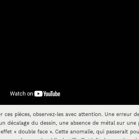
 ces pièces, observez-les avec attention. Une erreur d
un décalage du dessin, une absence de métal sur une p
effet « double face ». Cette anomalie, qui passerait po