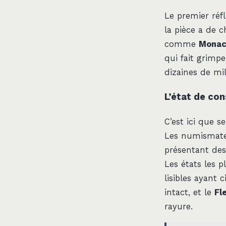
Le premier réfl
la pièce a de c
comme
Mona
qui fait grimpe
dizaines de mi
L’état de co
C’est ici que 
Les numismates 
présentant des
Les états les 
lisibles ayant c
intact, et le
Fl
rayure.