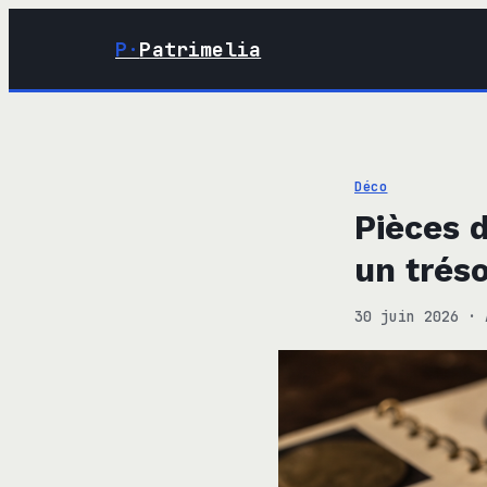
P·
Patrimelia
Déco
Pièces d
un trés
30 juin 2026
·