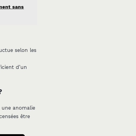
ment sans
uctue selon les
ficient d’un
?
nt une anomalie
 censées être