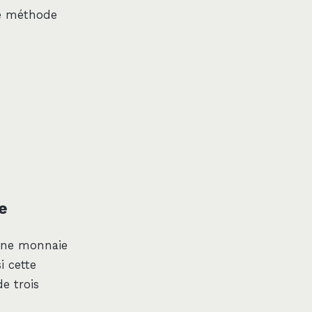
ne méthode
de
 Une monnaie
i cette
e trois