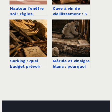
Hauteur fenêtre
Cave à vin de
sol : règles,
vieillissement : 5
normes et
critères
conseils pratiques
techniques pour
garantir l’apogée
de vos grands
crus
Sarking : quel
Mérule et vinaigre
budget prévoir
blanc : pourquoi
pour une isolation
ce remède maison
de toiture haute
est inefficace
performance ?
face au
champignon