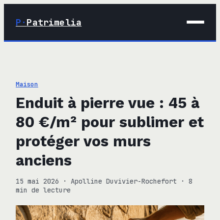
P·
Patrimelia
01 · Maison
02 · Déco
Maison
03 · Immobilier
Enduit à pierre vue : 45 à
04 · Finance
80 €/m² pour sublimer et
protéger vos murs
anciens
15 mai 2026
·
Apolline Duvivier-Rochefort
·
8
min de lecture