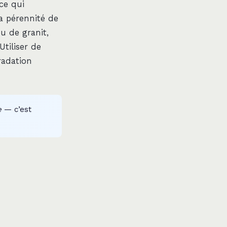
ce qui
a pérennité de
ou de granit,
tiliser de
radation
e
— c’est