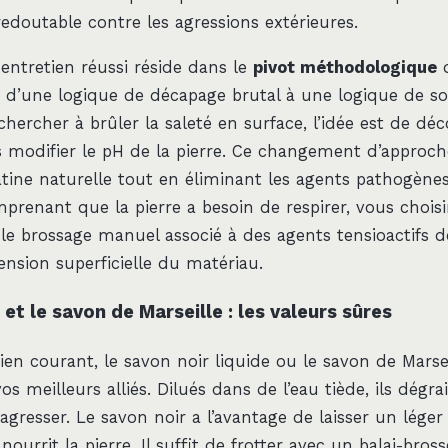
redoutable contre les agressions extérieures.
 entretien réussi réside dans le
pivot méthodologique
q
r d’une logique de décapage brutal à une logique de soi
hercher à brûler la saleté en surface, l’idée est de déco
 modifier le pH de la pierre. Ce changement d’approc
atine naturelle tout en éliminant les agents pathogèn
prenant que la pierre a besoin de respirer, vous choisi
le brossage manuel associé à des agents tensioactifs d
ension superficielle du matériau.
 et le savon de Marseille : les valeurs sûres
ien courant, le savon noir liquide ou le savon de Marse
s meilleurs alliés. Dilués dans de l’eau tiède, ils dégra
agresser. Le savon noir a l’avantage de laisser un léger
nourrit la pierre. Il suffit de frotter avec un balai-bros