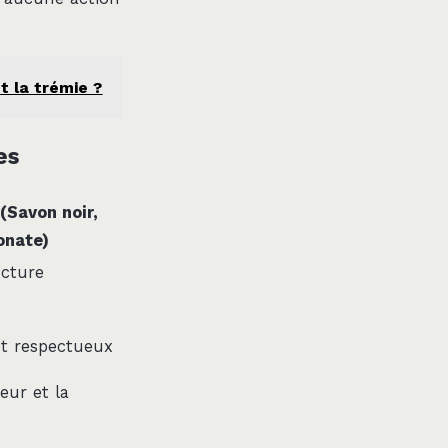
et la trémie ?
es
(Savon noir,
onate)
ucture
et respectueux
eur et la