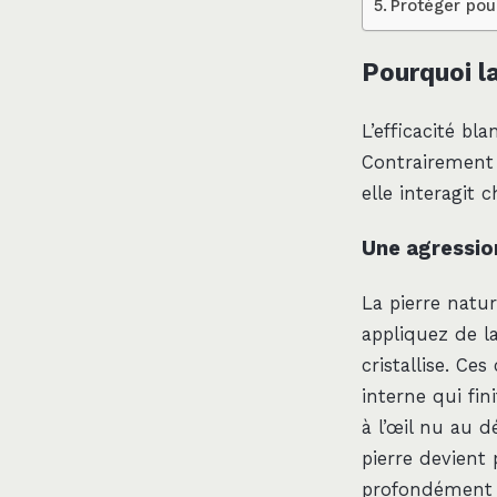
Protéger pou
Pourquoi la
L’efficacité bl
Contrairement a
elle interagit
Une agressio
La pierre natu
appliquez de la
cristallise. C
interne qui fin
à l’œil nu au d
pierre devient 
profondément 