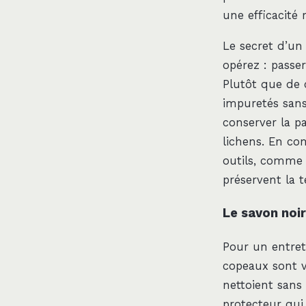
une efficacité 
Le secret d’un
opérez : passe
Plutôt que de c
impuretés sans
conserver la p
lichens. En com
outils, comme 
préservent la t
Le savon noir
Pour un entret
copeaux sont vo
nettoient sans 
protecteur qui 