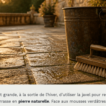
t grande, à la sortie de l’hiver, d’utiliser la javel pour 
errasse en
pierre naturelle
. Face aux mousses verdâtres