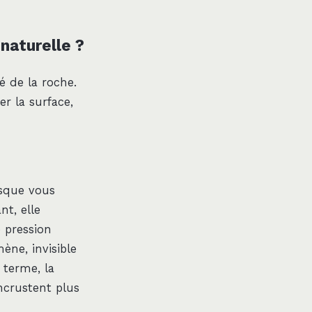
 naturelle ?
té de la roche.
r la surface,
rsque vous
nt, elle
 pression
mène, invisible
À terme, la
incrustent plus