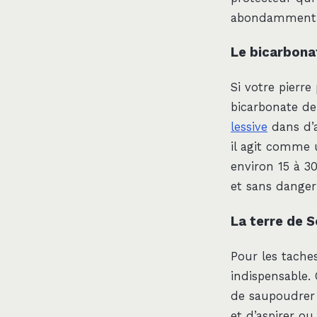
abondamment à 
Le bicarbona
Si votre pierre
bicarbonate de
lessive
dans d’a
il agit comme u
environ 15 à 30
et sans danger
La terre de 
Pour les tache
indispensable. 
de saupoudrer l
et d’aspirer ou