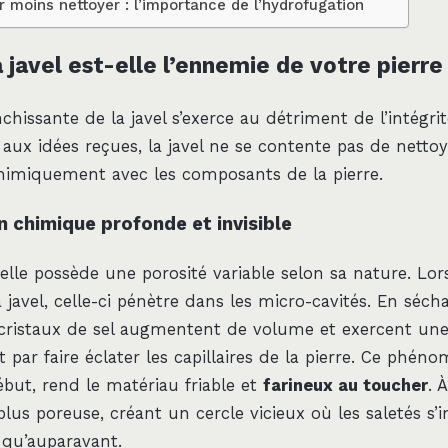
r moins nettoyer : l’importance de l’hydrofugation
 javel est-elle l’ennemie de votre pierre
anchissante de la javel s’exerce au détriment de l’intégri
ux idées reçues, la javel ne se contente pas de nettoye
 chimiquement avec les composants de la pierre.
n chimique profonde et invisible
relle possède une porosité variable selon sa nature. Lo
 javel, celle-ci pénètre dans les micro-cavités. En sécha
es cristaux de sel augmentent de volume et exercent une
it par faire éclater les capillaires de la pierre. Ce phéno
ébut, rend le matériau friable et
farineux au toucher
. 
plus poreuse, créant un cercle vicieux où les saletés s’
qu’auparavant.