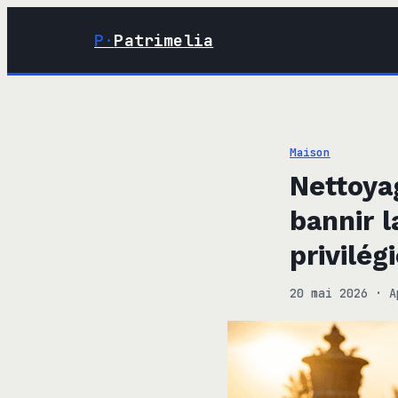
P·
Patrimelia
Maison
Nettoyag
bannir l
privilég
20 mai 2026
·
A