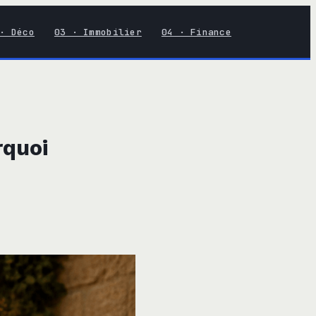
· Déco
03 · Immobilier
04 · Finance
rquoi