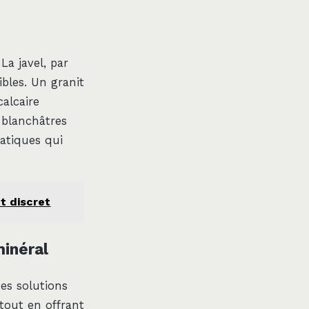
a javel, par
bles. Un granit
calcaire
 blanchâtres
atiques qui
et discret
minéral
des solutions
 tout en offrant