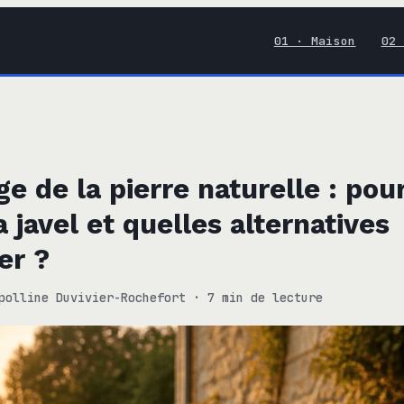
01 · Maison
02 
e de la pierre naturelle : pou
a javel et quelles alternatives
ier ?
polline Duvivier-Rochefort
·
7 min de lecture