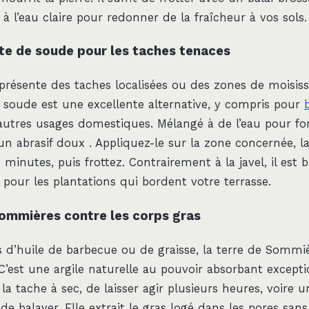
l’eau claire pour redonner de la fraîcheur à vos sols.
te de soude pour les taches tenaces
 présente des taches localisées ou des zones de moisiss
 soude est une excellente alternative, y compris pour
utres usages domestiques. Mélangé à de l’eau pour fo
n abrasif doux . Appliquez-le sur la zone concernée, la
 minutes, puis frottez. Contrairement à la javel, il est
 pour les plantations qui bordent votre terrasse.
Sommières contre les corps gras
s d’huile de barbecue ou de graisse, la terre de Sommi
C’est une argile naturelle au pouvoir absorbant exception
a tache à sec, de laisser agir plusieurs heures, voire u
 de balayer. Elle extrait le gras logé dans les pores sa