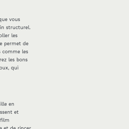
ue vous
n structurel.
ller les
he permet de
es comme les
rez les bons
oux, qui
ille en
issent et
 film
se et de rincer