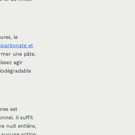
ures, le
bicarbonate et
rmer une pâte,
issez agir
 biodégradable
ères est
nel. Il suffit
ne nuit entière,
ns aucune action