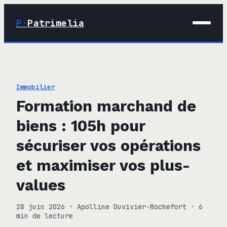
P·
Patrimelia
01 · Maison
02 · Déco
Immobilier
03 · Immobilier
Formation marchand de
04 · Finance
biens : 105h pour
sécuriser vos opérations
et maximiser vos plus-
values
28 juin 2026
·
Apolline Duvivier-Rochefort
·
6
min de lecture