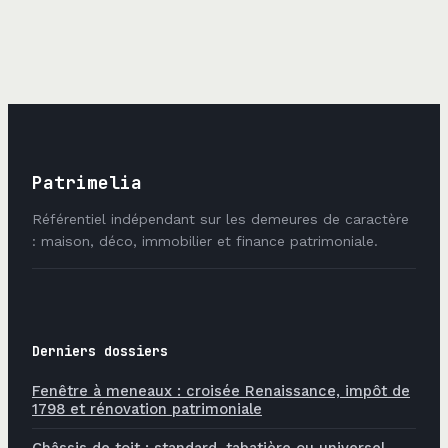
projets
modèle de
immobiliers et
valorisation
familiaux
patrimoniale
Patrimelia
Référentiel indépendant sur les demeures de caractère
: maison, déco, immobilier et finance patrimoniale.
Derniers dossiers
Fenêtre à meneaux : croisée Renaissance, impôt de
1798 et rénovation patrimoniale
Châssis de toit : standard, tabatière ou universel,