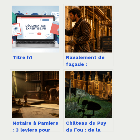
Titre h1
Ravalement de
façade :
l’obligation
décennale et les
3 signes qui
imposent
d’anticiper
Notaire à Pamiers
Château du Puy
: 3 leviers pour
du Fou : de la
sécuriser vos
ruine oubliée au