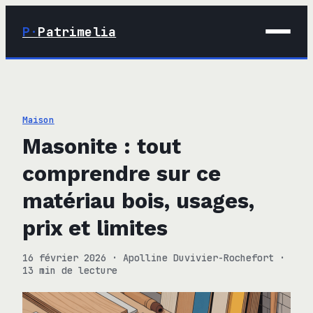
P·
Patrimelia
01 · Maison
02 · Déco
Maison
03 · Immobilier
Masonite : tout
04 · Finance
comprendre sur ce
matériau bois, usages,
prix et limites
16 février 2026
·
Apolline Duvivier-Rochefort
·
13 min de lecture