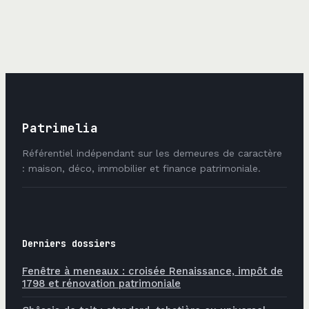
la règle des deux
comment l’utiliser
épaisseurs pour
pour des murs
un résultat
sains
durable
Patrimelia
Référentiel indépendant sur les demeures de caractère
: maison, déco, immobilier et finance patrimoniale.
Derniers dossiers
Fenêtre à meneaux : croisée Renaissance, impôt de
1798 et rénovation patrimoniale