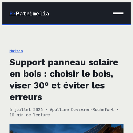
P·
Patrimelia
01 · Maison
02 · Déco
Maison
03 · Immobilier
Support panneau solaire
04 · Finance
en bois : choisir le bois,
viser 30° et éviter les
erreurs
3 juillet 2026
·
Apolline Duvivier-Rochefort
·
10 min de lecture