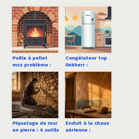
Poêle à pellet
Congélateur top
mcz problème :
liebherr :
causes, solutions
comment choisir
et prévention
le bon modèle
pour votre cuisine
Piquetage de mur
Enduit à la chaux
en pierre : 4 outils
aérienne :
indispensables et
pourquoi et