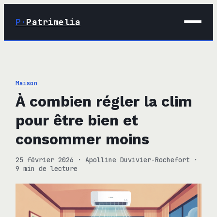
P·
Patrimelia
01 · Maison
02 · Déco
Maison
03 · Immobilier
À combien régler la clim
04 · Finance
pour être bien et
consommer moins
25 février 2026
·
Apolline Duvivier-Rochefort
·
9 min de lecture