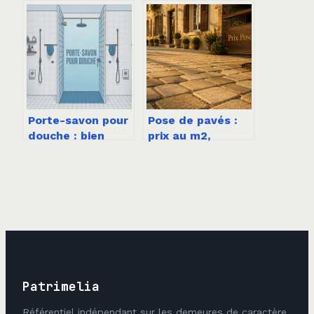
originales et
temps laisser
exemples utiles
tremper sans
abîmer le linge
Porte-savon pour
Pose de pavés :
douche : bien
prix au m2,
choisir et
techniques et
optimiser votre
critères de
espace
durabilité
Patrimelia
Référentiel indépendant sur les demeures de caractère