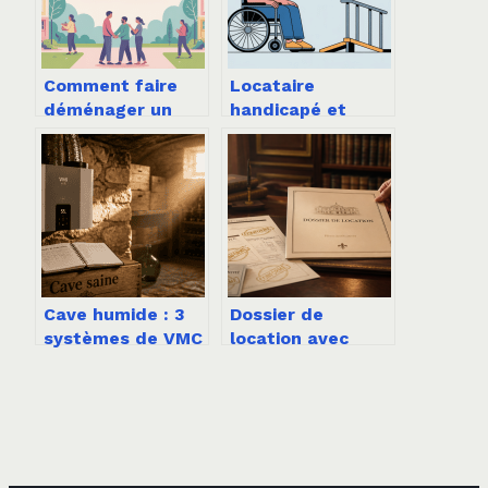
Comment faire
Locataire
déménager un
handicapé et
voisin sans conflit
résiliation de bail
ni faux pas
: vos droits
juridiques
expliqués
simplement
Cave humide : 3
Dossier de
systèmes de VMC
location avec
pour stopper
garant : 5 pièces
l’humidité,
indispensables et
protéger votre
les documents
bâti et assainir
interdits
durablement