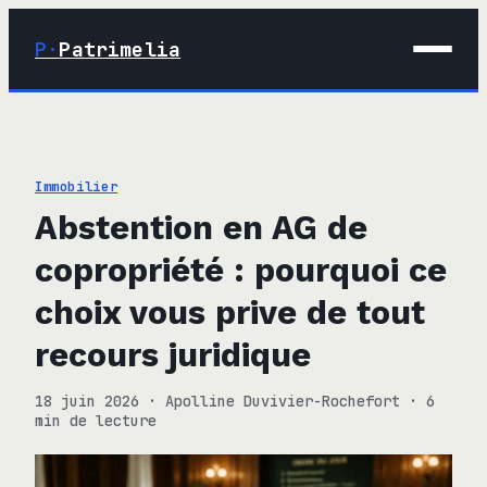
P·
Patrimelia
01 · Maison
02 · Déco
Immobilier
03 · Immobilier
Abstention en AG de
04 · Finance
copropriété : pourquoi ce
choix vous prive de tout
recours juridique
18 juin 2026
·
Apolline Duvivier-Rochefort
·
6
min de lecture