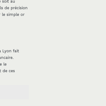
 soit au
ls de précision
 le simple or
à Lyon fait
ncaire.
e le
t de ces