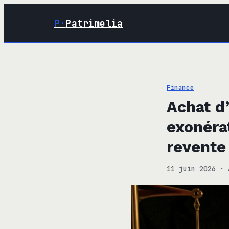
P·
Patrimelia
Finance
Achat d’
exonéra
revente
11 juin 2026
·