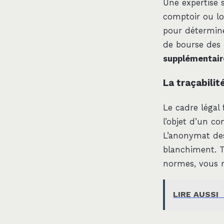
Une expertise 
comptoir ou lor
pour déterminer
de bourse des 
supplémentair
La traçabilit
Le cadre légal 
l’objet d’un c
L’anonymat des
blanchiment. Tr
normes, vous m
LIRE AUSSI