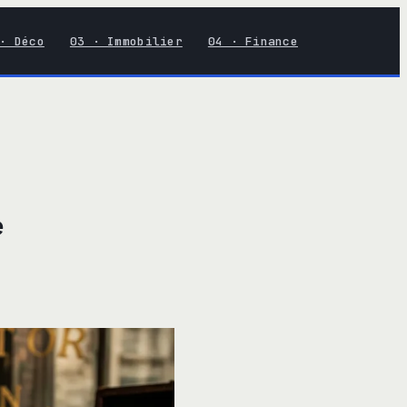
· Déco
03 · Immobilier
04 · Finance
e