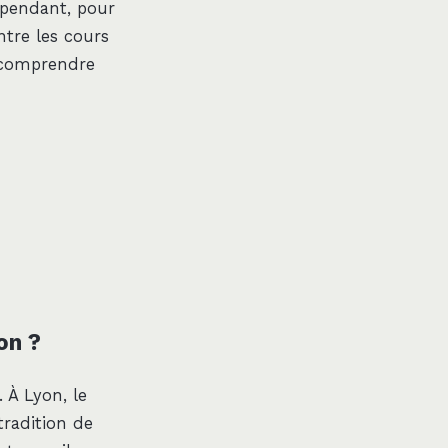
ependant, pour
ntre les cours
e comprendre
on ?
 À Lyon, le
tradition de