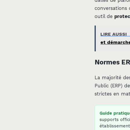
dalles de plaf
conversations d
outil de
protec
LIRE AUSSI
et démarches
Normes ERP
La majorité de
Public (ERP) de
strictes en mat
Guide pratiqu
supports offi
établissement