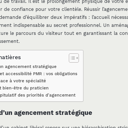
u de travail. Il est le prolongement physique de votre e
r de confiance pour votre clientèle. Réussir l’agencem
 demande d’équilibrer deux impératifs : l’accueil nécess
ement indispensable au secret professionnel. Un amén
ure le parcours du visiteur tout en garantissant la con
issement.
matières
d’un agencement stratégique
t accessibilité PMR : vos obligations
pace à votre spécialité
 bien-être du praticien
pitulatif des priorités d’agencement
s d’un agencement stratégique
un cabinet libéral repose sur une hiérarchisation stric