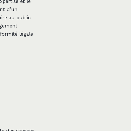
xpertise et le
ent d’un
aire au public
agement
formité légale
te des espaces.