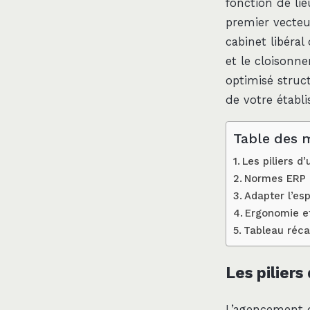
fonction de lie
premier vecteu
cabinet libéral
et le cloisonn
optimisé struct
de votre établ
Table des 
Les piliers 
Normes ERP e
Adapter l’es
Ergonomie et
Tableau réca
Les pilier
L’agencement d’