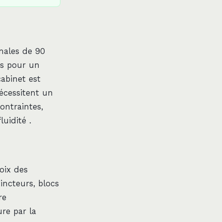
imales de 90
es pour un
cabinet est
écessitent un
ontraintes,
uidité .
oix des
tincteurs, blocs
re
re par la