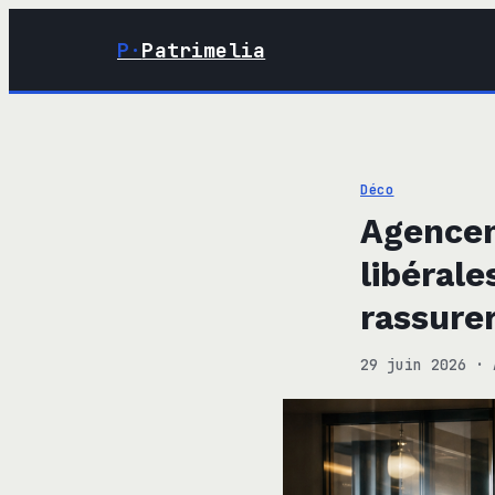
P·
Patrimelia
Déco
Agencem
libérale
rassurer
29 juin 2026
·