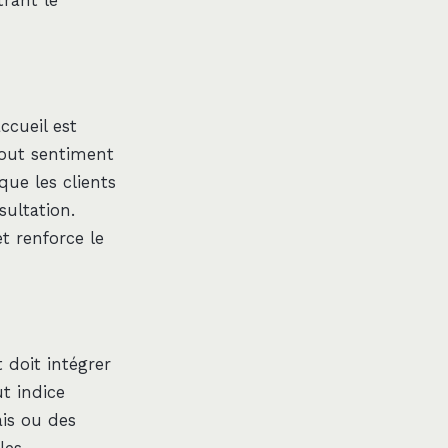
rant le
ccueil est
tout sentiment
que les clients
sultation.
t renforce le
 doit intégrer
t indice
ais ou des