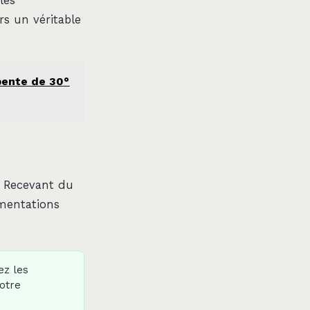
les
rs un véritable
pente de 30°
s Recevant du
ementations
z les
otre