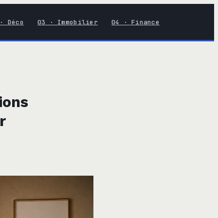
· Déco
03 · Immobilier
04 · Finance
ions
r