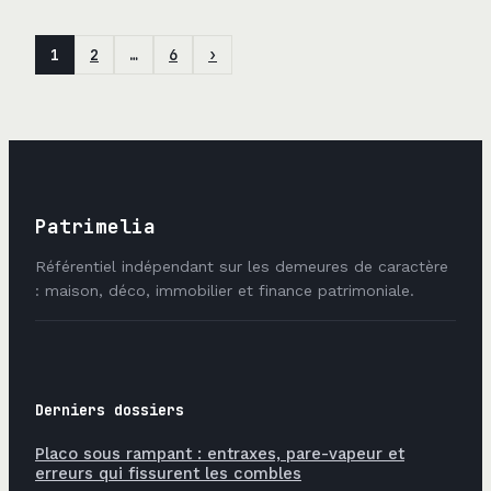
1
2
…
6
›
Patrimelia
Référentiel indépendant sur les demeures de caractère
: maison, déco, immobilier et finance patrimoniale.
Derniers dossiers
Placo sous rampant : entraxes, pare-vapeur et
erreurs qui fissurent les combles