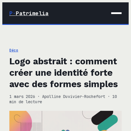
P·
Patrimelia
01 · Maison
02 · Déco
Déco
03 · Immobilier
Logo abstrait : comment
04 · Finance
créer une identité forte
avec des formes simples
1 mars 2026
·
Apolline Duvivier-Rochefort
·
10
min de lecture