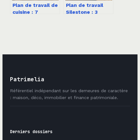
Plan de travail de
Plan de travail
cuisine : 7
Silestone : 3
matériaux
règles thermiques
comparés pour un
pour éviter les
choix durable
fissures et
garantir sa
longévité
Patrimelia
Référentiel indépendant sur les demeures de caractère
: maison, déco, immobilier et finance patrimoniale.
Derniers dossiers