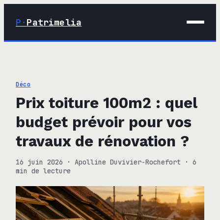
P·
Patrimelia
01 · Maison
02 · Déco
Déco
03 · Immobilier
Prix toiture 100m2 : quel
04 · Finance
budget prévoir pour vos
travaux de rénovation ?
16 juin 2026
·
Apolline Duvivier-Rochefort
·
6
min de lecture