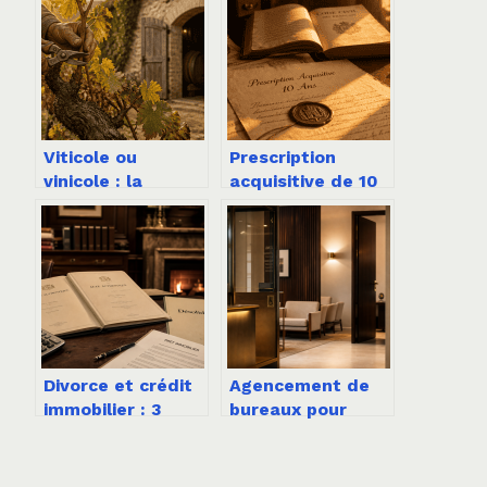
Viticole ou
Prescription
vinicole : la
acquisitive de 10
frontière réelle
ans : comment
entre le travail de
valider votre titre
la vigne et de la
de propriété sans
cave
attendre trente
ans ?
Divorce et crédit
Agencement de
immobilier : 3
bureaux pour
solutions pour
professions
protéger votre
libérales : 4 zones
patrimoine et
clés et normes