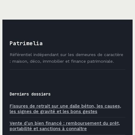
votre solvabilité
pour rassurer vos
clients
Patrimelia
Référentiel indépendant sur les demeures de caractère
: maison, déco, immobilier et finance patrimoniale.
Derniers dossiers
Fissures de retrait sur une dalle béton, les causes,
les signes de gravité et les bons gestes
Vente d’un bien financé : remboursement du prêt,
portabilité et sanctions à connaître