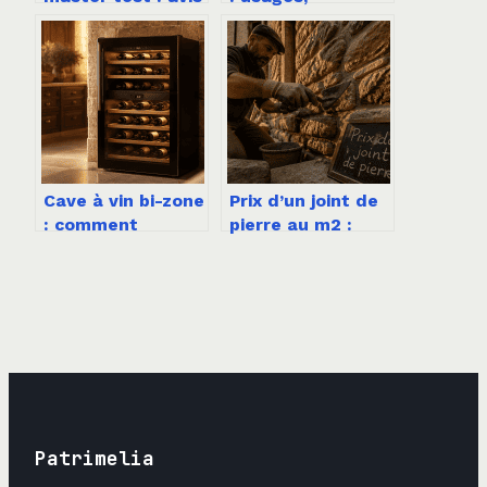
complet sur cet
obligations et
aspirateur robot
bonnes pratiques
haut de gamme
en entreprise
Cave à vin bi-zone
Prix d’un joint de
: comment
pierre au m2 :
concilier
quel budget
vieillissement de
prévoir pour vos
garde et service
travaux de
immédiat en un
rénovation ?
seul appareil ?
Patrimelia