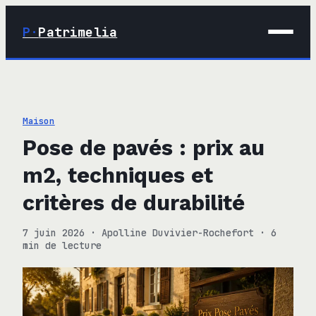
P·
Patrimelia
01 · Maison
02 · Déco
Maison
03 · Immobilier
Pose de pavés : prix au
04 · Finance
m2, techniques et
critères de durabilité
7 juin 2026
·
Apolline Duvivier-Rochefort
·
6
min de lecture