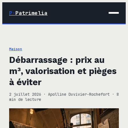
P·
Patrimelia
01 · Maison
02 · Déco
Maison
03 · Immobilier
Débarrassage : prix au
04 · Finance
m³, valorisation et pièges
à éviter
2 juillet 2026
·
Apolline Duvivier-Rochefort
·
8
min de lecture