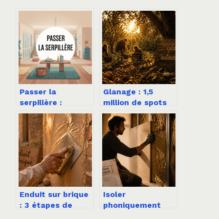
Passer la
Glanage : 1,5
serpillère :
million de spots
méthodes
gratuits et 3
efficaces pour un
règles d’or pour
sol propre sans
récolter sans
effort
risque
Enduit sur brique
Isoler
: 3 étapes de
phoniquement
préparation pour
une pièce : 3