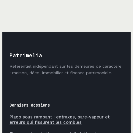
éviter les fissures
techniques pour
bloquer les bruits
et retrouver le
calme
Patrimelia
Référentiel indépendant sur les demeures de caractère
: maison, déco, immobilier et finance patrimoniale.
Derniers dossiers
Placo sous rampant : entraxes, pare-vapeur et
erreurs qui fissurent les combles