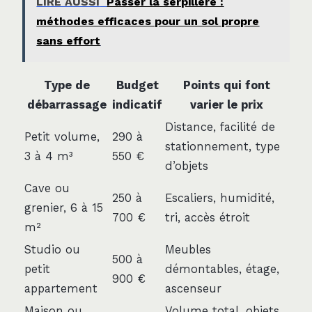
LIRE AUSSI
Passer la serpillère :
méthodes efficaces pour un sol propre
sans effort
Type de
Budget
Points qui font
débarrassage
indicatif
varier le prix
Distance, facilité de
Petit volume,
290 à
stationnement, type
3 à 4 m³
550 €
d’objets
Cave ou
250 à
Escaliers, humidité,
grenier, 6 à 15
700 €
tri, accès étroit
m²
Studio ou
Meubles
500 à
petit
démontables, étage,
900 €
appartement
ascenseur
Maison ou
Volume total, objets