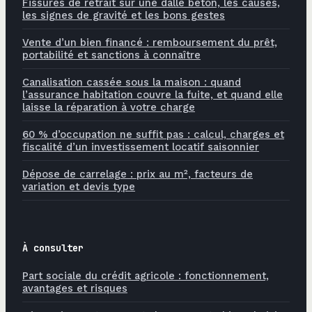
Fissures de retrait sur une dalle béton, les causes,
les signes de gravité et les bons gestes
Vente d’un bien financé : remboursement du prêt,
portabilité et sanctions à connaître
Canalisation cassée sous la maison : quand
l’assurance habitation couvre la fuite, et quand elle
laisse la réparation à votre charge
60 % d’occupation ne suffit pas : calcul, charges et
fiscalité d’un investissement locatif saisonnier
Dépose de carrelage : prix au m², facteurs de
variation et devis type
À consulter
Part sociale du crédit agricole : fonctionnement,
avantages et risques