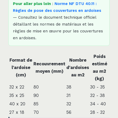
Pour aller plus loin
:
Norme NF DTU 40.11 :
Règles de pose des couvertures en ardoises
— Consultez le document technique officiel
détaillant les normes de matériaux et les
règles de mise en œuvre pour les couvertures
en ardoises.
Poids
Format de
Nombre
Recouvrement
estimé
l'ardoise
d'ardoises
moyen (mm)
au m2
(cm)
au m2
(kg)
32 x 22
80
38
30 - 35
35 x 25
90
31
32 - 38
40 x 20
85
32
34 - 40
27 x 18
70
56
28 - 32