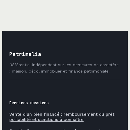
projets
n’existe pas et
immobiliers et
comment agir
familiaux
Patrimelia
Référentiel indépendant sur les demeures de caractère
: maison, déco, immobilier et finance patrimoniale.
Derniers dossiers
Vente d’un bien financé : remboursement du prêt,
portabilité et sanctions à connaître