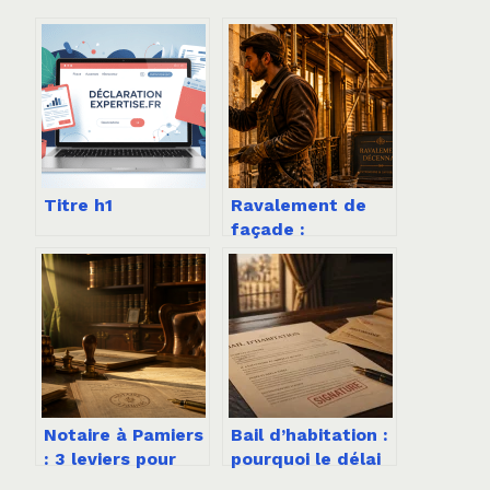
Titre h1
Ravalement de
façade :
l’obligation
décennale et les
3 signes qui
imposent
d’anticiper
Notaire à Pamiers
Bail d’habitation :
: 3 leviers pour
pourquoi le délai
sécuriser vos
de rétractation