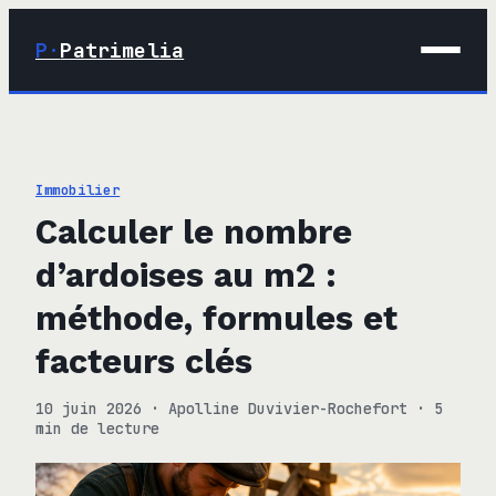
P·
Patrimelia
01 · Maison
02 · Déco
Immobilier
03 · Immobilier
Calculer le nombre
04 · Finance
d’ardoises au m2 :
méthode, formules et
facteurs clés
10 juin 2026
·
Apolline Duvivier-Rochefort
·
5
min de lecture