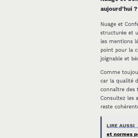
aujourd’hui ?
Nuage et Confe
structurée et 
les mentions lé
point pour la c
joignable et b
Comme toujours,
car la qualité 
connaître des 
Consultez les 
reste cohérent
LIRE AUSSI
et normes po