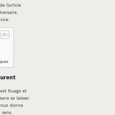
e l’article
versaire,
vice.
iques
ourent
i est Nuage et
ans se laisser
 vous donne
 sens.