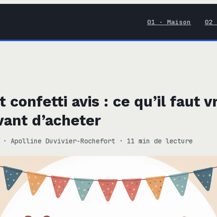
01 · Maison
02 
 confetti avis : ce qu’il faut 
vant d’acheter
·
Apolline Duvivier-Rochefort
·
11 min de lecture