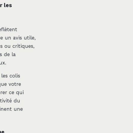
r les
eflètent
e un avis utile,
 ou critiques,
s de la
ux.
les colis
que votre
er ce qui
ctivité du
sinent une
ne