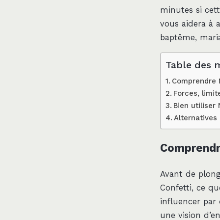
minutes si cett
vous aidera à a
baptême, mariag
Table des 
Comprendre Nu
Forces, limit
Bien utilise
Alternatives
Comprendre
Avant de plonge
Confetti, ce q
influencer par
une vision d’e