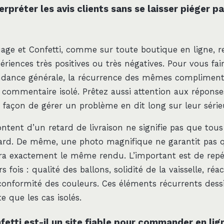
préter les avis clients sans se laisser piéger pa
uage et Confetti, comme sur toute boutique en ligne, r
ériences très positives ou très négatives. Pour vous fair
ndance générale, la récurrence des mêmes compliments
 commentaire isolé. Prêtez aussi attention aux réponse
r façon de gérer un problème en dit long sur leur série
tent d’un retard de livraison ne signifie pas que tous 
tard. De même, une photo magnifique ne garantit pas 
 exactement le même rendu. L’important est de repér
s fois : qualité des ballons, solidité de la vaisselle, réa
, conformité des couleurs. Ces éléments récurrents des
e que les cas isolés.
etti est-il un site fiable pour commander en lig