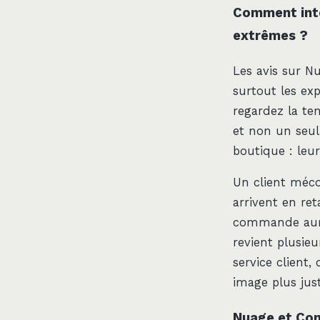
Comment inter
extrêmes ?
Les avis sur N
surtout les exp
regardez la te
et non un seul
boutique : leu
Un client mécon
arrivent en re
commande aura
revient plusieur
service client
image plus just
Nuage et Conf