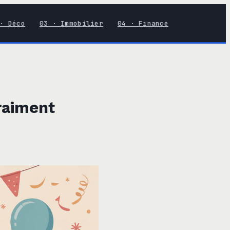
· Déco
03 · Immobilier
04 · Finance
vraiment