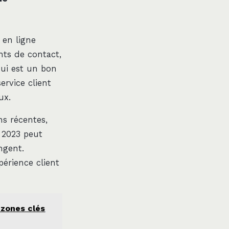
 en ligne
nts de contact,
qui est un bon
ervice client
ux.
ns récentes,
n 2023 peut
ngent.
périence client
 zones clés