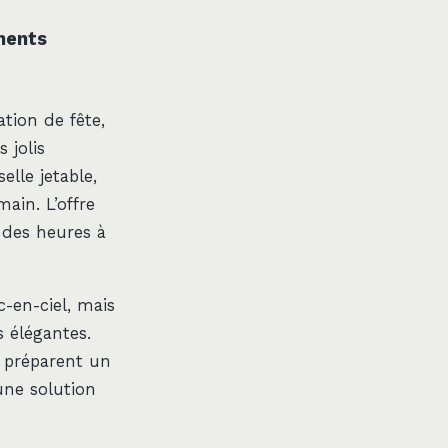
ments
tion de fête,
 jolis
lle jetable,
ain. L’offre
 des heures à
c-en-ciel, mais
s élégantes.
i préparent un
une solution