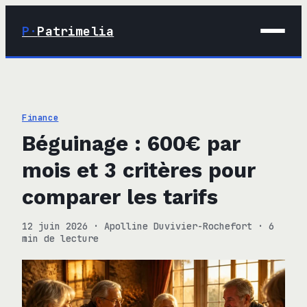
P·
Patrimelia
01 · Maison
02 · Déco
Finance
03 · Immobilier
Béguinage : 600€ par
04 · Finance
mois et 3 critères pour
comparer les tarifs
12 juin 2026
·
Apolline Duvivier-Rochefort
·
6
min de lecture