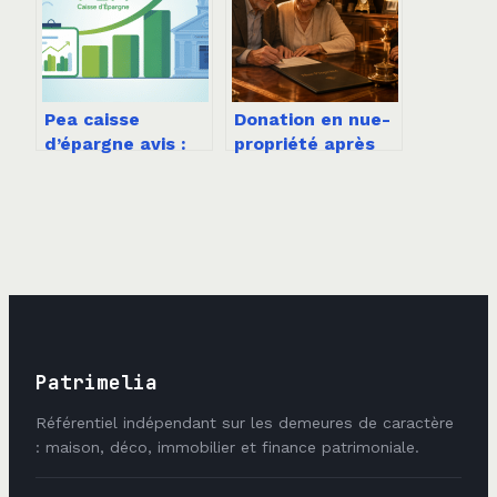
Pea caisse
Donation en nue-
d’épargne avis :
propriété après
ce qu’il faut
70 ans : 30 % de
vraiment savoir
décote fiscale
avant d’ouvrir
pour sécuriser
votre
transmission
Patrimelia
Référentiel indépendant sur les demeures de caractère
: maison, déco, immobilier et finance patrimoniale.