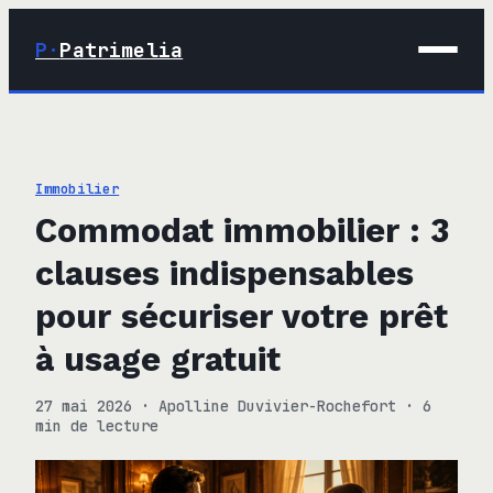
P·
Patrimelia
01 · Maison
02 · Déco
Immobilier
03 · Immobilier
Commodat immobilier : 3
04 · Finance
clauses indispensables
pour sécuriser votre prêt
à usage gratuit
27 mai 2026
·
Apolline Duvivier-Rochefort
·
6
min de lecture