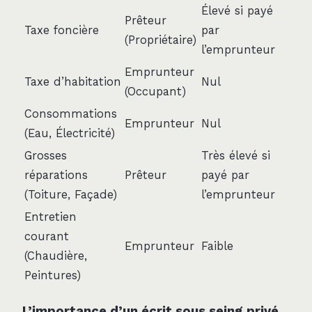
Élevé si payé
Prêteur
Taxe foncière
par
(Propriétaire)
l’emprunteur
Emprunteur
Taxe d’habitation
Nul
(Occupant)
Consommations
Emprunteur
Nul
(Eau, Électricité)
Grosses
Très élevé si
réparations
Prêteur
payé par
(Toiture, Façade)
l’emprunteur
Entretien
courant
Emprunteur
Faible
(Chaudière,
Peintures)
L’importance d’un écrit sous seing privé