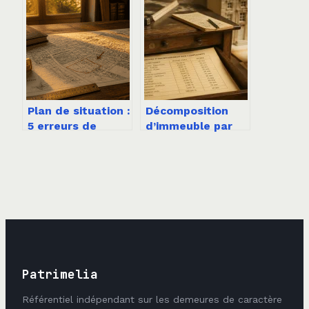
efficaces pour
acheter ou
propriétaires et
construire
agents
Plan de situation :
Décomposition
5 erreurs de
d’immeuble par
précision qui
composant :
bloquent votre
optimisez vos
permis de
amortissements
construire
avec la bonne
ventilation
Patrimelia
Référentiel indépendant sur les demeures de caractère