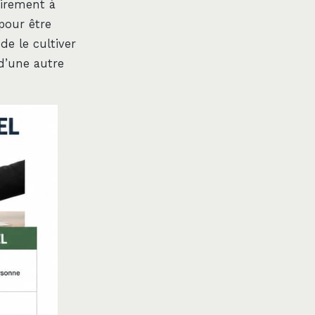
airement à
 pour être
 de le cultiver
 d’une autre