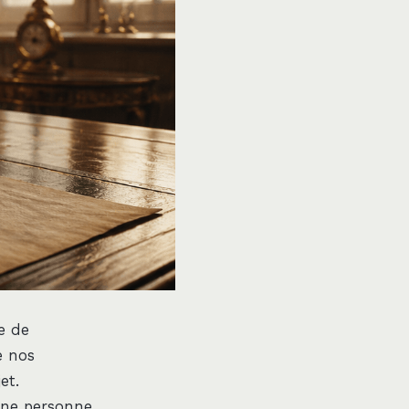
se de
e nos
et.
 une personne