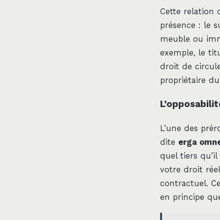
Cette relation 
présence : le s
meuble ou imme
exemple, le tit
droit de circu
propriétaire du
L’opposabilit
L’une des préro
dite
erga omn
quel tiers qu’i
votre droit rée
contractuel. Ce
en principe que