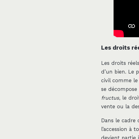
Les droits ré
Les droits rée
d’un bien. Le 
civil comme le 
se décompose en
fructus
, le dro
vente ou la de
Dans le cadre d
l’accession à t
devient partie 