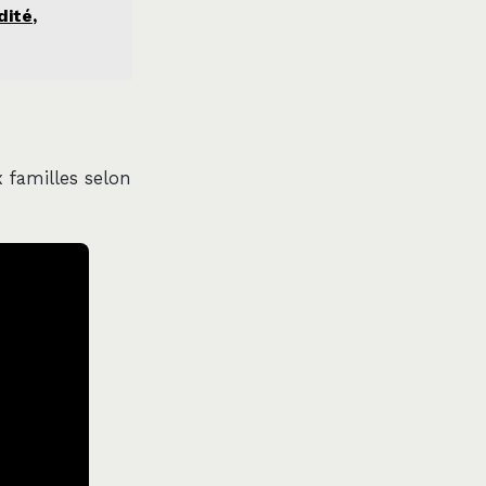
ité,
x familles selon