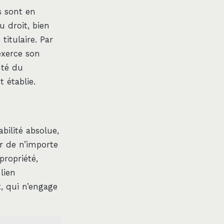
s sont en
u droit, bien
itulaire. Par
exerce son
nté du
 établie.
bilité absolue,
er de n’importe
propriété,
lien
t, qui n’engage