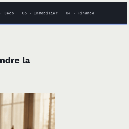
· Déco
03 · Immobilier
04 · Finance
ndre la