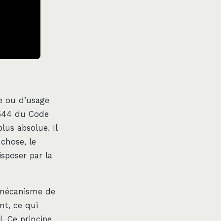
ue ou d’usage
e 544 du Code
lus absolue. Il
 chose, le
disposer par la
e mécanisme de
nt, ce qui
l. Ce principe