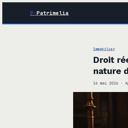
P·
Patrimelia
Immobilier
Droit ré
nature d
16 mai 2026
·
A