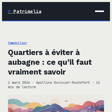
P·
Patrimelia
01 · Maison
02 · Déco
Immobilier
03 · Immobilier
Quartiers à éviter à
04 · Finance
aubagne : ce qu’il faut
vraiment savoir
2 mars 2026
·
Apolline Duvivier-Rochefort
·
14
min de lecture