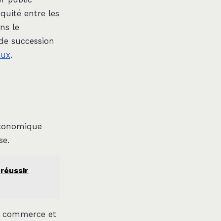
équité entre les
ns le
 de succession
aux
.
économique
se.
 réussir
de commerce et