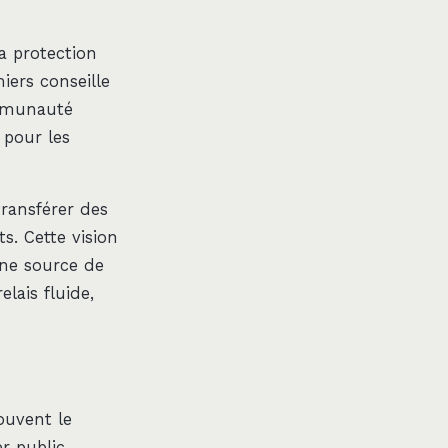
a protection
iers conseille
ommunauté
 pour les
transférer des
s. Cette vision
une source de
lais fluide,
ouvent le
er public