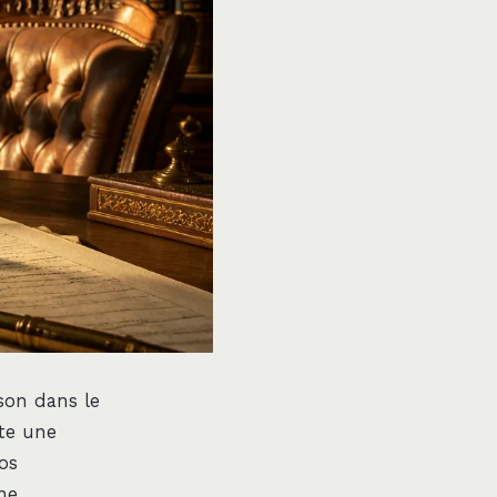
ison dans le
ite une
vos
ne