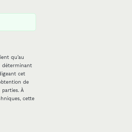
ient qu’au
st déterminant
digeant cet
’obtention de
parties. À
chniques, cette