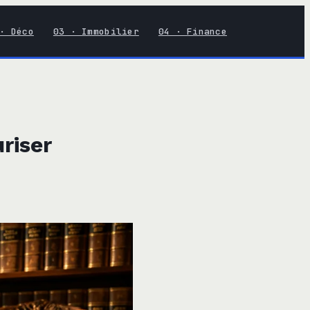
· Déco
03 · Immobilier
04 · Finance
uriser