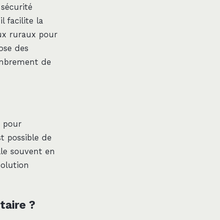
sécurité
 facilite la
aux ruraux pour
pose des
membrement de
e pour
est possible de
lle souvent en
solution
taire ?