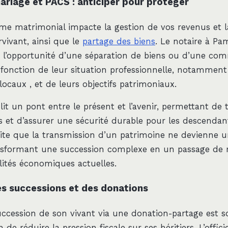
ariage et PACS : anticiper pour protéger
ime matrimonial impacte la gestion de vos revenus et l
vivant, ainsi que le
partage des biens
. Le notaire à Pam
r l’opportunité d’une séparation de biens ou d’une c
n fonction de leur situation professionnelle, notamment
ocaux , et de leurs objectifs patrimoniaux.
lit un pont entre le présent et l’avenir, permettant de 
rs et d’assurer une sécurité durable pour les descendant
vite que la transmission d’un patrimoine ne devienne 
ansformant une succession complexe en un passage de re
lités économiques actuelles.
es successions et des donations
uccession de son vivant via une donation-partage est s
de réduire la pression fiscale sur ses héritiers. L’offici