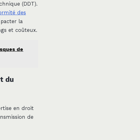
echnique (DDT).
ormité des
pacter la
ngs et coûteux.
risques de
et du
rtise en droit
ransmission de