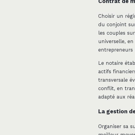
Contrat de m
Choisir un rég
du conjoint sur
les couples su
universelle, e
entrepreneurs l
Le notaire étab
actifs financie
transversale é
conflit, en tr
adapté aux réa
La gestion d
Organiser sa s
meilleur moyen 