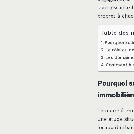
connaissance fi
propres à chaqu
Table des 
Pourquoi soll
Le rôle du no
Les domaines
Comment bien
Pourquoi so
immobilièr
Le marché imm
une étude situé
locaux d’urbani