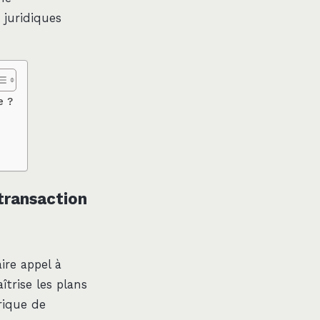
 juridiques
e ?
 transaction
re appel à
îtrise les plans
rique de