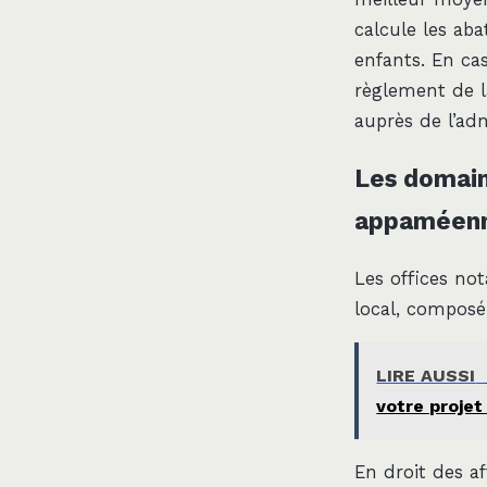
calcule les aba
enfants. En ca
règlement de la
auprès de l’ad
Les domain
appaméen
Les offices n
local, composé
LIRE AUSSI
votre projet
En droit des a