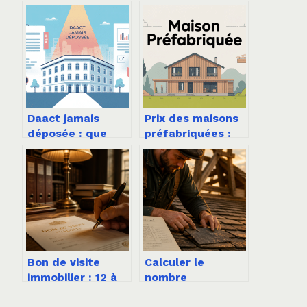
Daact jamais
Prix des maisons
déposée : que
préfabriquées :
faire et quels
guide complet
risques pour
pour comprendre
votre projet
les vrais coûts
immobilier ?
Bon de visite
Calculer le
immobilier : 12 à
nombre
24 mois de
d’ardoises au m2 :