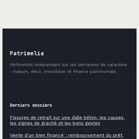
validité et 4
méthode,
points de
formules et
vigilance pour
facteurs clés
éviter les litiges
Patrimelia
Référentiel indépendant sur les demeures de caractère
: maison, déco, immobilier et finance patrimoniale.
Derniers dossiers
Fissures de retrait sur une dalle béton, les causes,
les signes de gravité et les bons gestes
Vente d’un bien financé : remboursement du prêt,