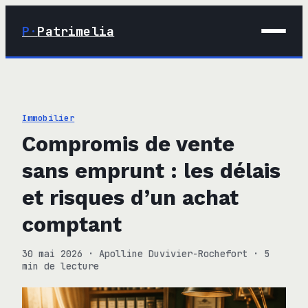
P·
Patrimelia
01 · Maison
02 · Déco
Immobilier
03 · Immobilier
Compromis de vente
04 · Finance
sans emprunt : les délais
et risques d’un achat
comptant
30 mai 2026
·
Apolline Duvivier-Rochefort
·
5
min de lecture