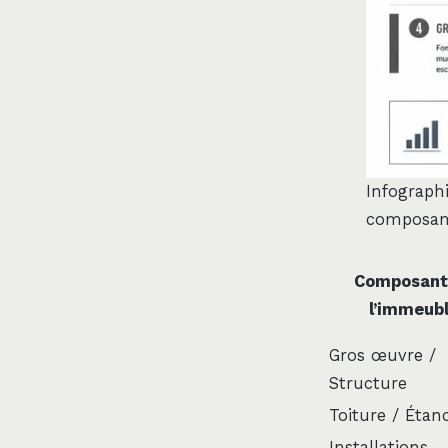
Infograph
composant
Composant
l’immeub
Gros œuvre /
Structure
Toiture / Étan
Installations