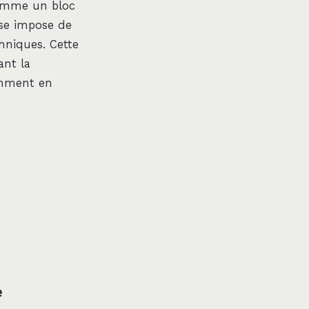
comme un bloc
ise impose de
chniques. Cette
ant la
amment en
e