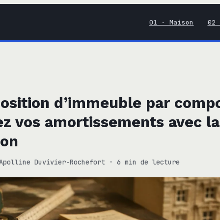
01 · Maison
02 
sition d’immeuble par compo
ez vos amortissements avec l
ion
Apolline Duvivier-Rochefort
·
6 min de lecture