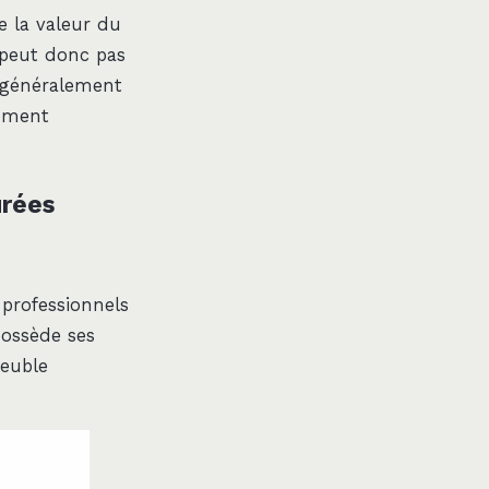
e la valeur du
e peut donc pas
e généralement
cement
urées
 professionnels
possède ses
meuble