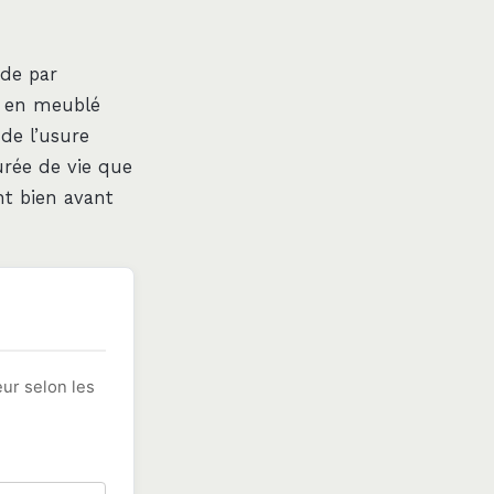
ode par
s en meublé
 de l’usure
rée de vie que
nt bien avant
eur selon les