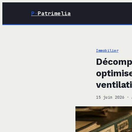
P·
Patrimelia
Immobilier
Décompo
optimis
ventilat
15 juin 2026
·