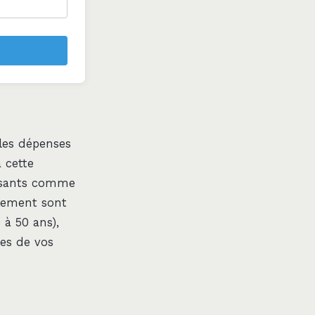
les dépenses
à cette
posants comme
ssement sont
 à 50 ans),
es de vos