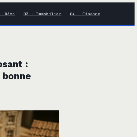
· Déco
03 · Immobilier
04 · Finance
sant :
a bonne