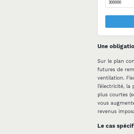
Une obligati
Sur le plan co
futures de re
ventilation. F
l’électricité, 
plus courtes (
vous augmente
revenus imposa
Le cas spécif