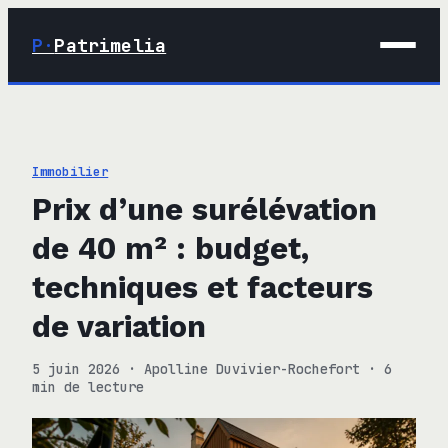
P·
Patrimelia
01 · Maison
02 · Déco
Immobilier
03 · Immobilier
Prix d’une surélévation
04 · Finance
de 40 m² : budget,
techniques et facteurs
de variation
5 juin 2026
·
Apolline Duvivier-Rochefort
·
6
min de lecture