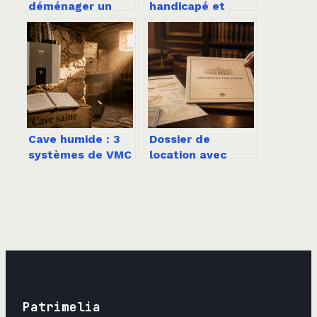
déménager un
handicapé et
voisin sans conflit
résiliation de bail
ni faux pas
: vos droits
juridiques
expliqués
simplement
Cave humide : 3
Dossier de
systèmes de VMC
location avec
pour stopper
garant : 5 pièces
l’humidité,
indispensables et
protéger votre
les documents
bâti et assainir
interdits
durablement
Patrimelia