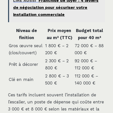
LIRE AUSSI
Franchise de loyer : 4 leviers
de négociation pour sécuriser votre
installation commerciale
Niveau de
Prix moyen
Budget total
finition
au m² (TTC)
pour 40 m²
Gros œuvre seul
1 800 € – 2
72 000 € – 88
(clos/couvert)
200 €
000 €
2 300 € – 2
92 000 € –
Prêt à décorer
800 €
112 000 €
2 800 € – 3
112 000 € –
Clé en main
500 €
140 000 €
Ces tarifs incluent souvent l’installation de
l’escalier, un poste de dépense qui coûte entre
3 000 € et 8 000 € selon les matériaux et la