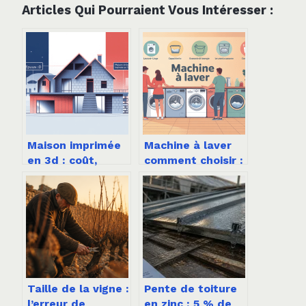
Articles Qui Pourraient Vous Intéresser :
Maison imprimée
Machine à laver
en 3d : coût,
comment choisir :
techniques, délais
le guide complet
et limites à
pour ne pas se
connaître
tromper
Taille de la vigne :
Pente de toiture
l’erreur de
en zinc : 5 % de