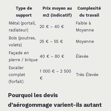
Type de
Prix moyen au
Complexité
support
m2 (indicatif)
du travail
Métal (portail,
Faible à
20 € – 40 €
radiateur)
Moyenne
Bois (poutres,
25 € – 55 €
Moyenne
volets)
Façade en
40 € – 80 €
Élevée
pierre / brique
Escalier
1 000 € – 2 500
complet
Très Élevée
€
(forfait)
Pourquoi les devis
d’aérogommage varient-ils autant