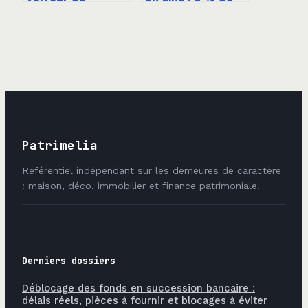
calendrier qui
déclivité et règles
expose vos
d’étanchéité
bourgeons au gel
Patrimelia
Référentiel indépendant sur les demeures de caractère
: maison, déco, immobilier et finance patrimoniale.
Derniers dossiers
Déblocage des fonds en succession bancaire :
délais réels, pièces à fournir et blocages à éviter