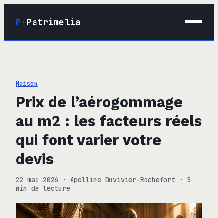
P·
Patrimelia
01 · Maison
02 · Déco
Maison
03 · Immobilier
Prix de l’aérogommage
04 · Finance
au m2 : les facteurs réels
qui font varier votre
devis
22 mai 2026
·
Apolline Duvivier-Rochefort
·
5
min de lecture