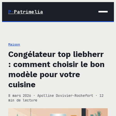
P·
Patrimelia
01 · Maison
02 · Déco
Maison
03 · Immobilier
Congélateur top liebherr
04 · Finance
: comment choisir le bon
modèle pour votre
cuisine
8 mars 2026
·
Apolline Duvivier-Rochefort
·
12
min de lecture