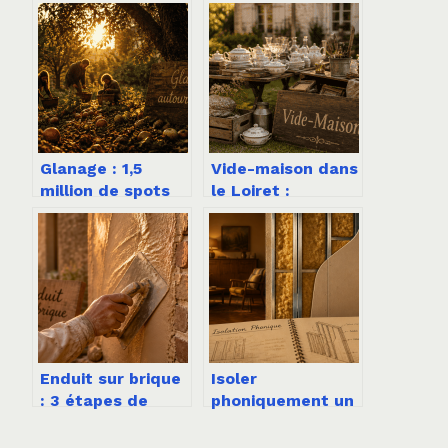
Glanage : 1,5
Vide-maison dans
million de spots
le Loiret :
gratuits et 3
démarches
règles d’or pour
légales et
récolter sans
stratégies pour
risque
réussir vos ventes
Enduit sur brique
Isoler
: 3 étapes de
phoniquement un
préparation pour
mur mitoyen : 3
éviter les fissures
techniques