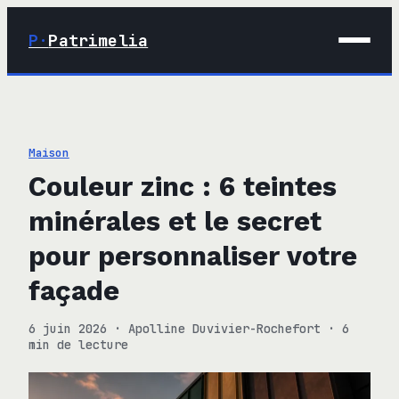
P·
Patrimelia
01 · Maison
02 · Déco
Maison
03 · Immobilier
Couleur zinc : 6 teintes
04 · Finance
minérales et le secret
pour personnaliser votre
façade
6 juin 2026
·
Apolline Duvivier-Rochefort
·
6
min de lecture