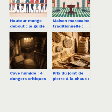
Hauteur mange
Maison marocaine
debout : le guide
traditionnelle :
pratique pour
architecture,
bien choisir
décoration et art
de vivre
Cave humide : 4
Prix du joint de
dangers critiques
pierre à la chaux :
pour votre santé
budget,
et la solidité de
matériaux et
votre maison
main-d’œuvre