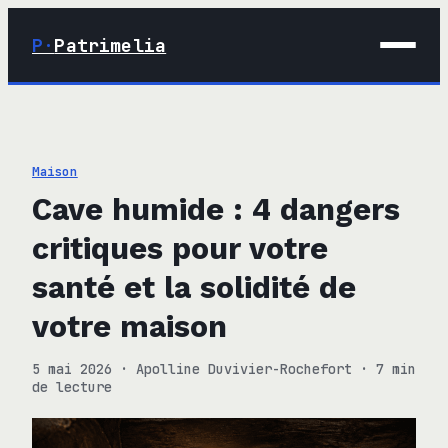
P·
Patrimelia
01 · Maison
02 · Déco
Maison
03 · Immobilier
Cave humide : 4 dangers
04 · Finance
critiques pour votre
santé et la solidité de
votre maison
5 mai 2026
·
Apolline Duvivier-Rochefort
·
7 min
de lecture