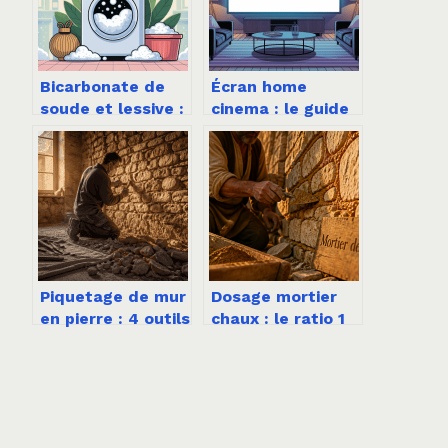
Bicarbonate de
Écran home
soude et lessive :
cinema : le guide
le guide complet
pratique pour
pour un linge
choisir sans se
impeccable
tromper
Piquetage de mur
Dosage mortier
en pierre : 4 outils
chaux : le ratio 1
indispensables et
pour 3 et les
la règle des deux
réglages pour vos
épaisseurs pour
murs en pierre
un résultat
durable