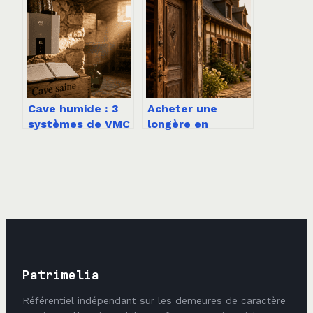
ni faux pas
: vos droits
juridiques
expliqués
simplement
Cave humide : 3
Acheter une
systèmes de VMC
longère en
pour stopper
Normandie : 5
l’humidité,
points de
protéger votre
vigilance pour
bâti et assainir
éviter les pièges
durablement
du bâti ancien
Patrimelia
Référentiel indépendant sur les demeures de caractère