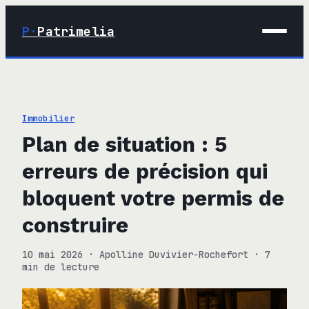
P·
Patrimelia
01 · Maison
02 · Déco
Immobilier
03 · Immobilier
Plan de situation : 5
04 · Finance
erreurs de précision qui
bloquent votre permis de
construire
10 mai 2026
·
Apolline Duvivier-Rochefort
·
7
min de lecture