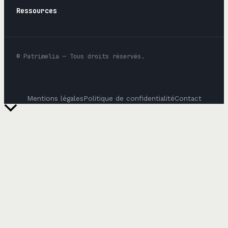
Ressources
© Patrimelia — Tous droits réservés.
Mentions légales
Politique de confidentialité
Contact
Retour
en
haut