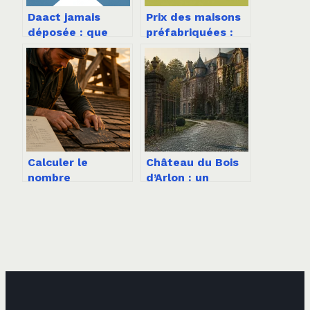
Daact jamais
Prix des maisons
déposée : que
préfabriquées :
faire et quels
guide complet
risques pour
pour comprendre
votre projet
les vrais coûts
immobilier ?
Calculer le
Château du Bois
nombre
d’Arlon : un
d’ardoises au m2 :
domaine de
méthode,
prestige entre
formules et
histoire et
facteurs clés
modernité