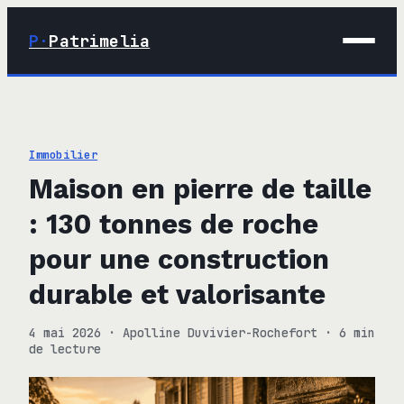
P·
Patrimelia
01 · Maison
02 · Déco
Immobilier
03 · Immobilier
Maison en pierre de taille
04 · Finance
: 130 tonnes de roche
pour une construction
durable et valorisante
4 mai 2026
·
Apolline Duvivier-Rochefort
·
6 min
de lecture