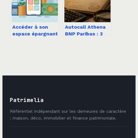
Accéder à son
Autocall Athena
espace épargnant
BNP Paribas : 3
per
scénarios de
agricaprevoyance
rendement et
: guide complet
risques de perte
à connaître
Patrimelia
Référentiel indépendant sur les demeures de caractère
: maison, déco, immobilier et finance patrimoniale.