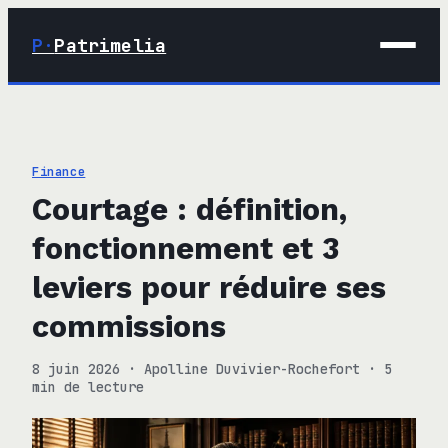
P·
Patrimelia
01 · Maison
02 · Déco
Finance
03 · Immobilier
Courtage : définition,
04 · Finance
fonctionnement et 3
leviers pour réduire ses
commissions
8 juin 2026
·
Apolline Duvivier-Rochefort
·
5
min de lecture