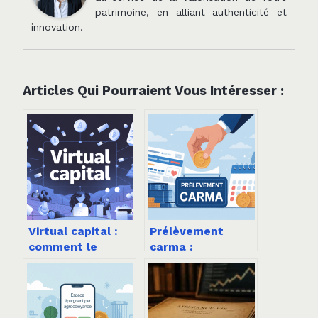
patrimoine, en alliant authenticité et
innovation.
Articles Qui Pourraient Vous Intéresser :
Virtual capital :
Prélèvement
comment le
carma :
comprendre et
fonctionnement,
l’utiliser à votre
délais et
avantage
réponses aux
questions clés