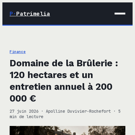
P·
Patrimelia
01 · Maison
02 · Déco
Finance
03 · Immobilier
Domaine de la Brûlerie :
04 · Finance
120 hectares et un
entretien annuel à 200
000 €
27 juin 2026
·
Apolline Duvivier-Rochefort
·
5
min de lecture