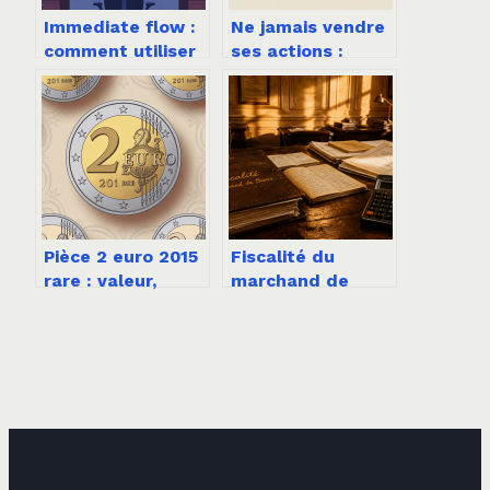
Immediate flow :
Ne jamais vendre
comment utiliser
ses actions :
ce concept pour
bonne ou
performer au
mauvaise
travail
stratégie de long
terme ?
Pièce 2 euro 2015
Fiscalité du
rare : valeur,
marchand de
tirages et erreurs
biens : les 2
à connaître
critères qui
déclenchent la
requalification
fiscale