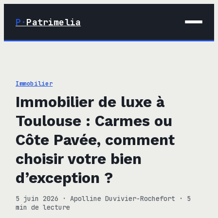
P·
Patrimelia
01 · Maison
02 · Déco
Immobilier
03 · Immobilier
Immobilier de luxe à
04 · Finance
Toulouse : Carmes ou
Côte Pavée, comment
choisir votre bien
d’exception ?
5 juin 2026
·
Apolline Duvivier-Rochefort
·
5
min de lecture