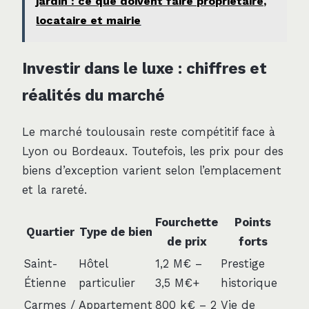
jardin : ce que doivent faire propriétaire,
locataire et mairie
Investir dans le luxe : chiffres et
réalités du marché
Le marché toulousain reste compétitif face à
Lyon ou Bordeaux. Toutefois, les prix pour des
biens d’exception varient selon l’emplacement
et la rareté.
Fourchette
Points
Quartier
Type de bien
de prix
forts
Saint-
Hôtel
1,2 M€ –
Prestige
Étienne
particulier
3,5 M€+
historique
Carmes /
Appartement
800 k€ – 2
Vie de