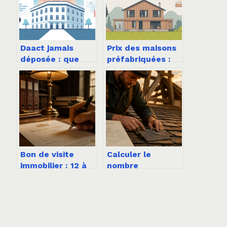
Daact jamais
Prix des maisons
déposée : que
préfabriquées :
faire et quels
guide complet
risques pour
pour comprendre
votre projet
les vrais coûts
immobilier ?
Bon de visite
Calculer le
immobilier : 12 à
nombre
24 mois de
d’ardoises au m2 :
validité et 4
méthode,
points de
formules et
vigilance pour
facteurs clés
éviter les litiges