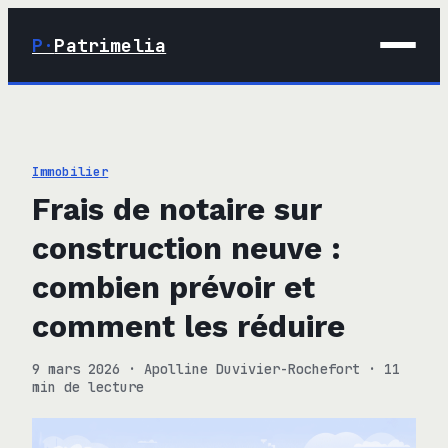
P·
Patrimelia
01 · Maison
02 · Déco
Immobilier
03 · Immobilier
Frais de notaire sur
04 · Finance
construction neuve :
combien prévoir et
comment les réduire
9 mars 2026
·
Apolline Duvivier-Rochefort
·
11
min de lecture