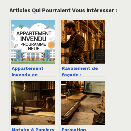
Articles Qui Pourraient Vous Intéresser :
Appartement
Ravalement de
invendu en
façade :
programme neuf :
l’obligation
solutions
décennale et les
efficaces pour le
3 signes qui
vendre
imposent
d’anticiper
Notaire à Pamiers
Formation