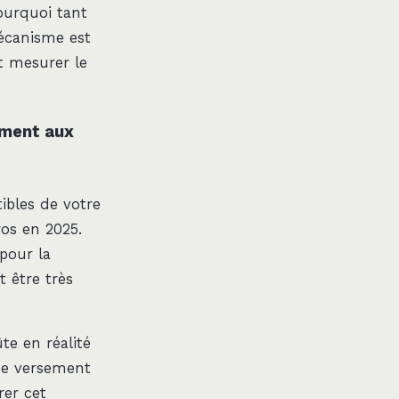
ourquoi tant
mécanisme est
t mesurer le
ement aux
ibles de votre
ros en 2025.
 pour la
t être très
e en réalité
me versement
rer cet