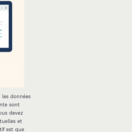
n les données
ente sont
Vous devez
uelles et
tif est que