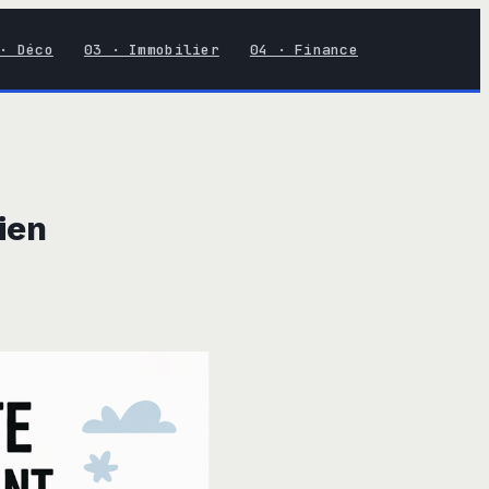
· Déco
03 · Immobilier
04 · Finance
ien