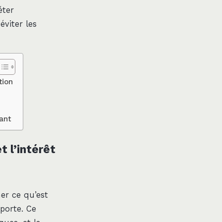
éter
viter les
tion
e
ant
 l’intérêt
er ce qu’est
porte. Ce