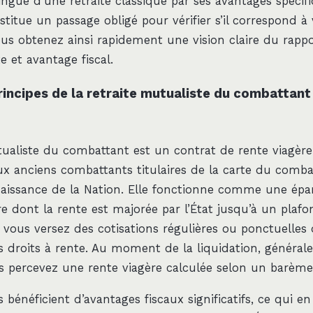
ingue d’une retraite classique par ses avantages spécifi
titue un passage obligé pour vérifier s’il correspond à 
ous obtenez ainsi rapidement une vision claire du rappo
e et avantage fiscal.
rincipes de la retraite mutualiste du combattant
tualiste du combattant est un contrat de rente viagère
 anciens combattants titulaires de la carte du comb
naissance de la Nation. Elle fonctionne comme une épa
 dont la rente est majorée par l’État jusqu’à un plafon
vous versez des cotisations régulières ou ponctuelles 
s droits à rente. Au moment de la liquidation, général
s percevez une rente viagère calculée selon un barème 
bénéficient d’avantages fiscaux significatifs, ce qui en 