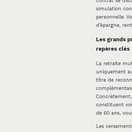
contrat se dist
simulation cons
personnelle. V
d’épargne, rent
Les grands p
repères clés
La retraite mu
uniquement aux
titre de recon
complémentaire
Concrètement, 
constituent vo
de 60 ans, vou
Les versements 