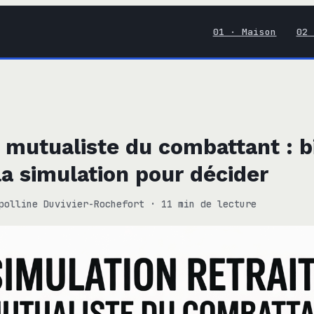
01 · Maison
02 
e mutualiste du combattant : b
 la simulation pour décider
polline Duvivier-Rochefort
·
11 min de lecture