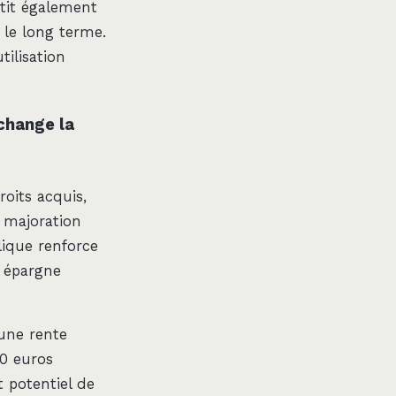
ntit également
 le long terme.
tilisation
change la
oits acquis,
e majoration
lique renforce
e épargne
 une rente
00 euros
 potentiel de