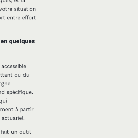
ques, et la
votre situation
rt entre effort
 en quelques
 accessible
attant ou du
rgne
d spécifique.
qui
ement à partir
actuariel.
fait un outil