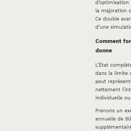
d’optimisation 
la majoration d
Ce double avant
d’une simulati
Comment fonc
donne
L’État complèt
dans la limite
peut représente
nettement l’in
individuelle o
Prenons un exe
annuelle de 80
supplémentaire