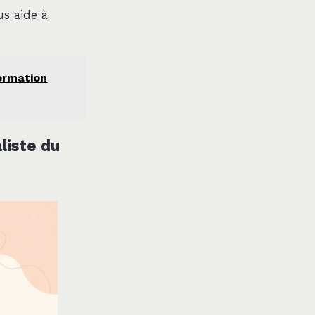
us aide à
formation
liste du