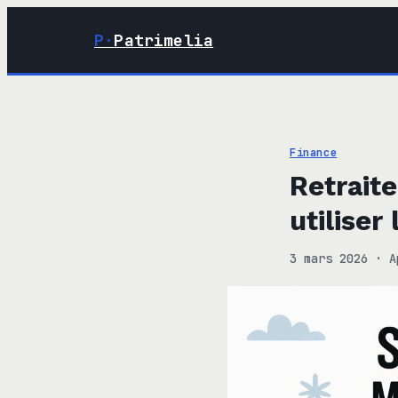
P·
Patrimelia
Finance
Retrait
utiliser
3 mars 2026
·
A