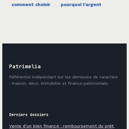
comment choisir
pourquoi l’argent
la meilleure
est bloqué et
banque pour
quels sont les
financer votre
délais réels ?
transition
immobilière ?
Patrimelia
Référentiel indépendant sur les demeures de caractère
: maison, déco, immobilier et finance patrimoniale.
Derniers dossiers
Vente d’un bien financé : remboursement du prêt,