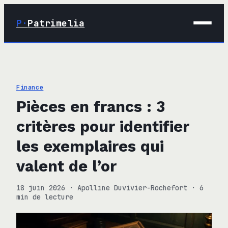
P·
Patrimelia
01 · Maison
02 · Déco
Finance
03 · Immobilier
Pièces en francs : 3
04 · Finance
critères pour identifier
les exemplaires qui
valent de l’or
18 juin 2026
·
Apolline Duvivier-Rochefort
·
6
min de lecture