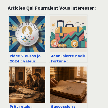
Articles Qui Pourraient Vous Intéresser :
Pièce 2 euros jo
Jean-pierre nadir
2024 : valeur,
fortune :
rareté et conseils
parcours, chiffres
de vente
et stratégies d’un
entrepreneur
médiatique
Prêt relais :
Succession :