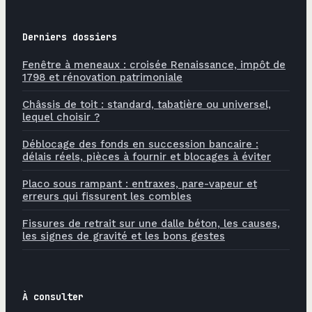
Derniers dossiers
Fenêtre à meneaux : croisée Renaissance, impôt de
1798 et rénovation patrimoniale
Châssis de toit : standard, tabatière ou universel,
lequel choisir ?
Déblocage des fonds en succession bancaire :
délais réels, pièces à fournir et blocages à éviter
Placo sous rampant : entraxes, pare-vapeur et
erreurs qui fissurent les combles
Fissures de retrait sur une dalle béton, les causes,
les signes de gravité et les bons gestes
À consulter