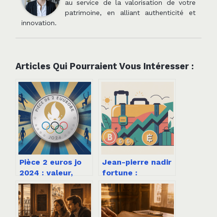
au service de la valorisation de votre
patrimoine, en alliant authenticité et
innovation.
Articles Qui Pourraient Vous Intéresser :
Pièce 2 euros jo
Jean-pierre nadir
2024 : valeur,
fortune :
rareté et conseils
parcours, chiffres
de vente
et stratégies d’un
entrepreneur
médiatique