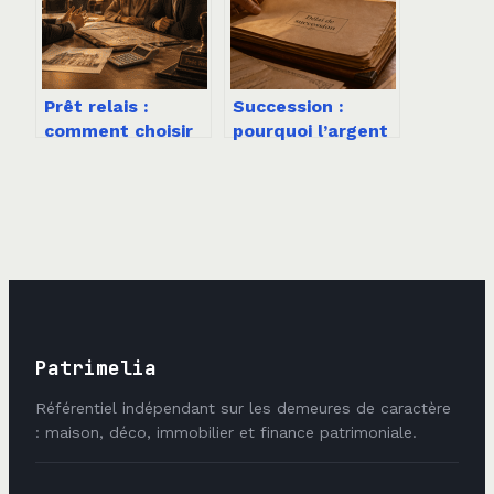
Prêt relais :
Succession :
comment choisir
pourquoi l’argent
la meilleure
est bloqué et
banque pour
quels sont les
financer votre
délais réels ?
transition
immobilière ?
Patrimelia
Référentiel indépendant sur les demeures de caractère
: maison, déco, immobilier et finance patrimoniale.