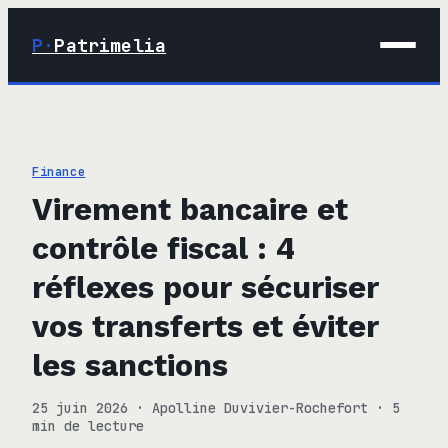
P·
Patrimelia
01 · Maison
02 · Déco
Finance
03 · Immobilier
Virement bancaire et
04 · Finance
contrôle fiscal : 4
réflexes pour sécuriser
vos transferts et éviter
les sanctions
25 juin 2026
·
Apolline Duvivier-Rochefort
·
5
min de lecture