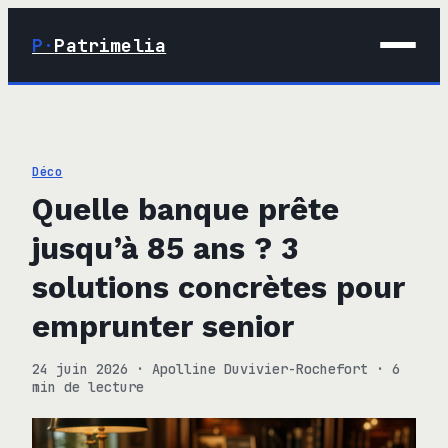
P·
Patrimelia
01 · Maison
02 · Déco
Déco
03 · Immobilier
Quelle banque prête
04 · Finance
jusqu’à 85 ans ? 3
solutions concrètes pour
emprunter senior
24 juin 2026
·
Apolline Duvivier-Rochefort
·
6
min de lecture