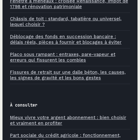
Fenêtre à meneaux : croisée Renaissance, impôt de
1798 et rénovation patrimoniale
Châssis de toit : standard, tabatière ou universel,
lequel choisir ?
Déblocage des fonds en succession bancaire :
délais réels, pièces à fournir et blocages à éviter
Placo sous rampant : entraxes, pare-vapeur et
erreurs qui fissurent les combles
Fissures de retrait sur une dalle béton, les causes,
les signes de gravité et les bons gestes
À consulter
Mieux vivre votre argent abonnement : bien choisir
et vraiment en profiter
Part sociale du crédit agricole : fonctionnement,