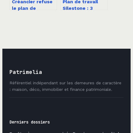
Créancier refuse
Plan de travail
le plan de
Silestone : 3
surendettement :
règles thermiques
vos recours et les
pour éviter les
étapes clés
fissures et
garantir sa
longévité
Patrimelia
Référentiel indépendant sur les demeures de caractère
: maison, déco, immobilier et finance patrimoniale.
Derniers dossiers