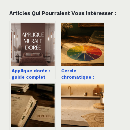
Articles Qui Pourraient Vous Intéresser :
Applique dorée :
Cercle
guide complet
chromatique :
pour choisir un
comment utiliser
éclairage chic et
les 12 couleurs
moderne
principales pour
vos compositions