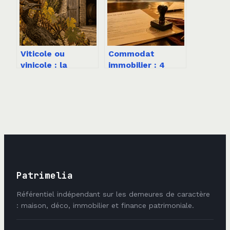
intérieur
vos recettes ?
Viticole ou
Commodat
vinicole : la
immobilier : 4
frontière réelle
risques majeurs
entre le travail de
de requalification
la vigne et de la
et pièges pour le
cave
prêteur
Patrimelia
Référentiel indépendant sur les demeures de caractère
: maison, déco, immobilier et finance patrimoniale.