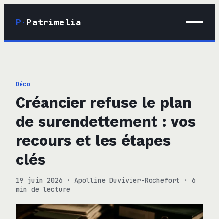
P·
Patrimelia
01 · Maison
02 · Déco
Déco
03 · Immobilier
Créancier refuse le plan
04 · Finance
de surendettement : vos
recours et les étapes
clés
19 juin 2026
·
Apolline Duvivier-Rochefort
·
6
min de lecture