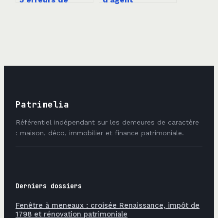
précision qui
immobilier : 4,87
bloquent votre
% en moyenne et
permis de
3 leviers pour la
construire
négocier
Patrimelia
Référentiel indépendant sur les demeures de caractère
: maison, déco, immobilier et finance patrimoniale.
Derniers dossiers
Fenêtre à meneaux : croisée Renaissance, impôt de
1798 et rénovation patrimoniale