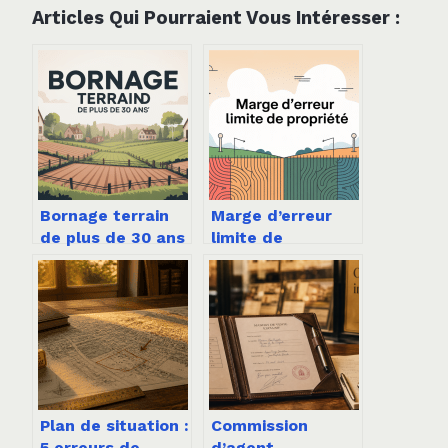
Articles Qui Pourraient Vous Intéresser :
Bornage terrain
Marge d’erreur
de plus de 30 ans
limite de
: droits, risques
propriété : ce que
et solutions
vous devez
absolument
savoir
Plan de situation :
Commission
5 erreurs de
d’agent