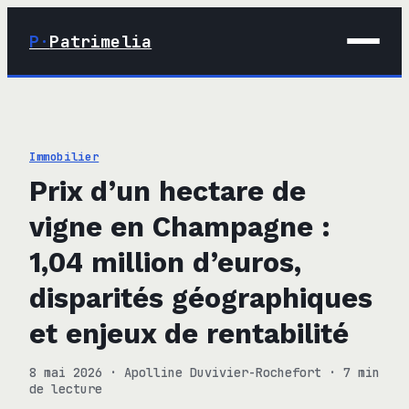
P·
Patrimelia
01 · Maison
02 · Déco
Immobilier
03 · Immobilier
Prix d’un hectare de
04 · Finance
vigne en Champagne :
1,04 million d’euros,
disparités géographiques
et enjeux de rentabilité
8 mai 2026
·
Apolline Duvivier-Rochefort
·
7 min
de lecture