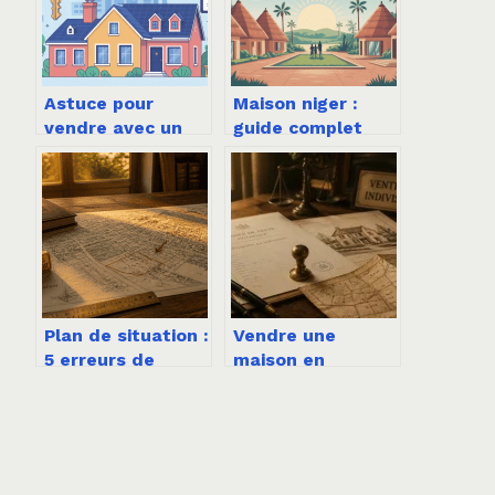
Astuce pour
Maison niger :
vendre avec un
guide complet
ptz : stratégies
pour comprendre,
efficaces pour
acheter ou
propriétaires et
construire
agents
Plan de situation :
Vendre une
5 erreurs de
maison en
précision qui
indivision : 3
bloquent votre
leviers pour
permis de
débloquer votre
construire
héritage