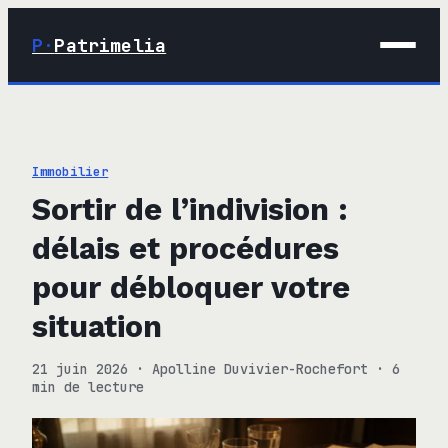
P·
Patrimelia
01 · Maison
02 · Déco
Immobilier
03 · Immobilier
Sortir de l’indivision :
04 · Finance
délais et procédures
pour débloquer votre
situation
21 juin 2026
·
Apolline Duvivier-Rochefort
·
6
min de lecture