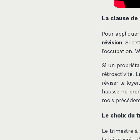
La clause de 
Pour appliquer
révision
. Si ce
l’occupation. 
Si un propriétai
rétroactivité. 
réviser le loye
hausse ne pren
mois précédent
Le choix du 
Le trimestre à 
la loi prévoit 