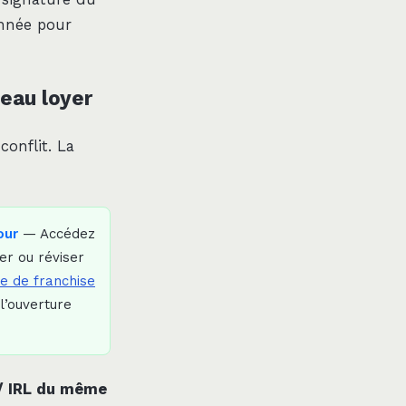
année pour
veau loyer
onflit. La
our
— Accédez
er ou réviser
e de franchise
l’ouverture
 / IRL du même