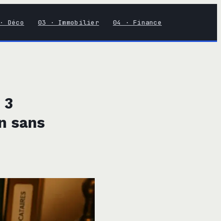
· Déco
03 · Immobilier
04 · Finance
 3
on sans