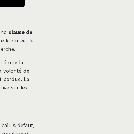
 une
clause de
te la durée de
marche.
i limite la
sa volonté de
st perdue. La
tive sur les
bail. À défaut,
e signature du