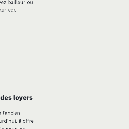
yez bailleur ou
ser vos
 des loyers
e l’ancien
rd’hui, il offre