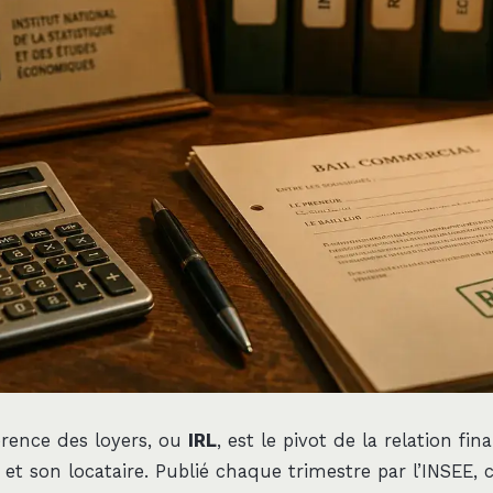
férence des loyers, ou
IRL
, est le pivot de la relation fin
 et son locataire. Publié chaque trimestre par l’INSEE, 