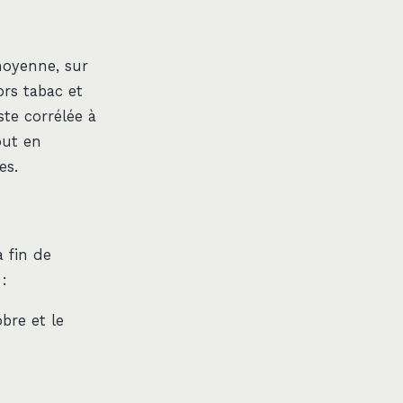
moyenne, sur
ors tabac et
te corrélée à
out en
es.
a fin de
:
obre et le