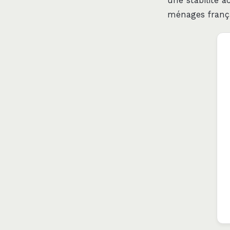
une stabilité a
ménages frança