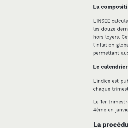
La compositio
L’INSEE calcul
les douze dern
hors loyers. C
l’inflation glo
permettant aux
Le calendrier
L’indice est pu
chaque trimest
Le 1er trimestr
4ème en janvie
La procédur