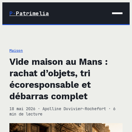
P·
Patrimelia
01 · Maison
02 · Déco
Maison
03 · Immobilier
Vide maison au Mans :
04 · Finance
rachat d’objets, tri
écoresponsable et
débarras complet
18 mai 2026
·
Apolline Duvivier-Rochefort
·
6
min de lecture