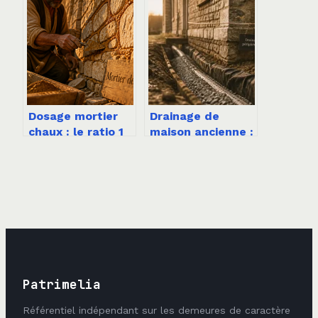
pour un linge
choisir sans se
impeccable
tromper
Dosage mortier
Drainage de
chaux : le ratio 1
maison ancienne :
pour 3 et les
quel budget
réglages pour vos
prévoir et quels
murs en pierre
facteurs
impactent le
devis ?
Patrimelia
Référentiel indépendant sur les demeures de caractère