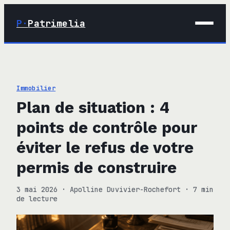
P·
Patrimelia
01 · Maison
02 · Déco
Immobilier
03 · Immobilier
Plan de situation : 4
04 · Finance
points de contrôle pour
éviter le refus de votre
permis de construire
3 mai 2026
·
Apolline Duvivier-Rochefort
·
7 min
de lecture