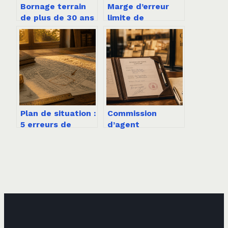
Bornage terrain
Marge d’erreur
de plus de 30 ans
limite de
: droits, risques
propriété : ce que
et solutions
vous devez
absolument
savoir
Plan de situation :
Commission
5 erreurs de
d’agent
précision qui
immobilier : 4,87
bloquent votre
% en moyenne et
permis de
3 leviers pour la
construire
négocier