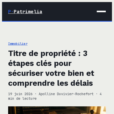
P·
Patrimelia
01 · Maison
02 · Déco
Immobilier
03 · Immobilier
Titre de propriété : 3
04 · Finance
étapes clés pour
sécuriser votre bien et
comprendre les délais
19 juin 2026
·
Apolline Duvivier-Rochefort
·
4
min de lecture