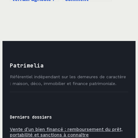
3 facteurs clés
identifier votre
qui font varier le
entité et accéder
tarif de 500 à 2
aux documents
000 €
officiels
Patrimelia
Référentiel indépendant sur les demeures de caractère
: maison, déco, immobilier et finance patrimoniale.
Derniers dossiers
Vente d’un bien financé : remboursement du prêt,
portabilité et sanctions à connaître