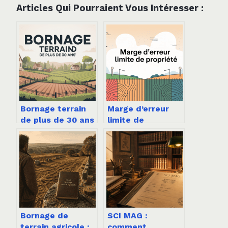
Articles Qui Pourraient Vous Intéresser :
Bornage terrain
Marge d’erreur
de plus de 30 ans
limite de
: droits, risques
propriété : ce que
et solutions
vous devez
absolument
savoir
Bornage de
SCI MAG :
terrain agricole :
comment